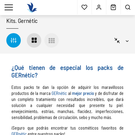
Envío gratis
a partir 40€*
Cita previa
Muestras
gratis
Blog
menu
Kits
.
Gernétic
¿Qué tienen de especial los packs de
GERnétic?
Estos packs te dan la opción de adquirir los maravillosos
productos de la marca
GERnétic
al
mejor precio
y de disfrutar de
un completo tratamiento con resultados increíbles, que dará
solución a cualquier necesidad que presente tu piel:
envejecimiento, estrías, manchas, flacidez, imperfecciones,
sensibilidad, problemas de circulación, sebo y mucho más.
¡Seguro que podrás encontrar tus cosméticos favoritos de
GERnétic
entre nuestros packs!