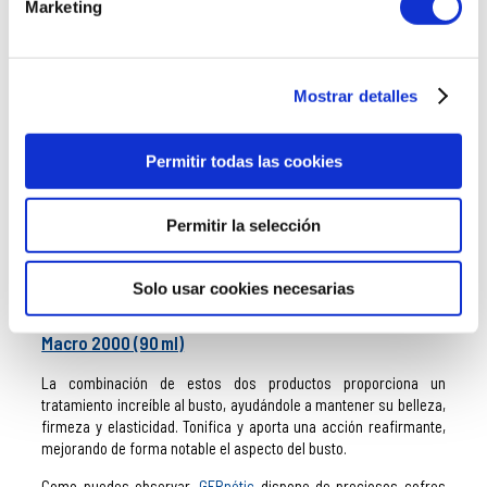
posteriormente aplicar la crema de tratamiento reafirmante.
Marketing
Indicado para rejuvenecer la zona de los ojos y arrugas de labios
y cuello.
Cofre GERnétic Skin Claire: Sérum Dépigmentant
Mostrar detalles
(25 ml) + Crèmme Éclaircissante (50 ml) + Melano 15
(13 ml)
Permitir todas las cookies
Si deseas eliminar manchas y aclarar el tono de tu piel, este kit
será tu mejor aliado. Sus productos actúan con suavidad,
hidratando la piel, unificando el tono y protegiendo de los rayos
Permitir la selección
solares. Completo tratamiento para proteger la piel y además,
eliminar todo rastro de manchas ocasionado por la exposición
solar.
Solo usar cookies necesarias
Pack GERnétic Tratamiento Senos: Seino (100 ml) +
Macro 2000 (90 ml)
La combinación de estos dos productos proporciona un
tratamiento increíble al busto, ayudándole a mantener su belleza,
firmeza y elasticidad. Tonifica y aporta una acción reafirmante,
mejorando de forma notable el aspecto del busto.
Como puedes observar,
GERnétic
dispone de preciosos cofres