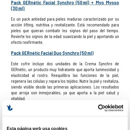
Pack GERnétic Facial Synchro (50 ml) + Myo Myoso
(30 ml)
Es un pack antiedad para pieles maduras caracterizado por su
acción lifting, nutritiva y revitalizante. Está recomendado para
pieles que quieran combatir los signos del paso del tiempo.
Revierte los signos de la edad suavizando la piel y aportando un
efecto reafirmante.
Pack GERnétic Facial Duo Synchro (50 ml)
Este cofre incluye dos unidades de la Crema Synchro de
GERnétic, un producto muy hidratante que aporta luminosidad y
elasticidad al rostro. Reequilibra las funciones de la piel,
regenera las células y repara los tejidos. Nutre la piel y revitaliza,
siendo visible desde las primeras aplicaciones. Los resultados
que arroja son inmejorables, ya que aporta a la piel salud y
vitalidad.
Cofre GERnétic Corporal Antiestrías: Anti Stries
(125 ml) + Synchro (30 ml)
Los productos de este set tratan, previenen y curan las estrías
Esta página web usa cookies