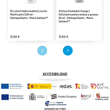
62 Lotion Hydra matité | Loción
41 Doux Gommant Visage |
64
Matificante 200 ml -
Exfoliante pieles mixtas a grasas
su
Démaquillants - Maria Galland ®
50 ml - Démaquillants - Maria
Dé
Galland ®
31,50 €
31,50 €
31
ACCESIBILIDAD