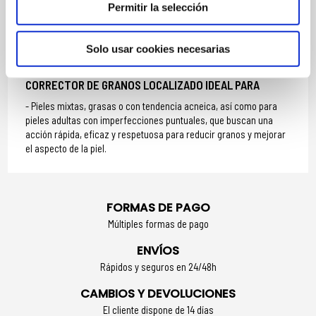
Permitir la selección
imperfección, sobre la piel limpia y seca.
Utilizar una o dos veces al día según necesidad.
Evitar el contorno de los ojos.
Solo usar cookies necesarias
No aclarar.
CORRECTOR DE GRANOS LOCALIZADO IDEAL PARA
Pieles mixtas, grasas o con tendencia acneica, así como para
pieles adultas con imperfecciones puntuales, que buscan una
acción rápida, eficaz y respetuosa para reducir granos y mejorar
el aspecto de la piel.
FORMAS DE PAGO
Múltiples formas de pago
ENVÍOS
Rápidos y seguros en 24/48h
CAMBIOS Y DEVOLUCIONES
El cliente dispone de 14 días