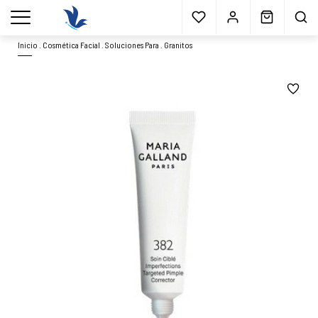
Envío gratis
a partir 40€*
Cita previa
Muestras
gratis
Blog
menu
Inicio
.
Cosmética Facial
.
Soluciones Para
.
Granitos