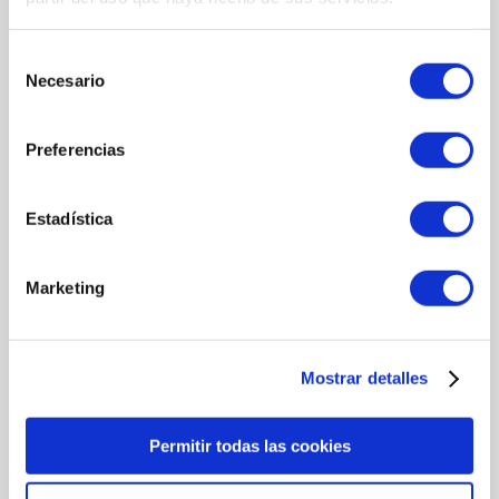
Formato: 15ml
Selección
Necesario
de
consentimiento
COMPOSICIÓN
Preferencias
INGREDIENTES
AGUA • CAOLÍN • ZEA MAYS (MAÍZ) • ALMIDÓN • MICA • NIACINAMIDA
Estadística
• GLICERINA • GLUCONATO DE ZINC • BENTONITA • FENOXIETANOL •
GOMA XANTANA • GOMA GUAR (CIAMOPSIS TETRAGONOLOBA) •
MALTOTEXTRINA • CAPRILIL GLICOL • PAPAÍNA • ACETIL
Marketing
HEXAPÉPTIDO-1 • ÁCIDO LÁCTICO.
Mostrar detalles
MÁS INFORMACIÓN
Permitir todas las cookies
MODO DE UTILIZACIÓN
Aplicar una pequeña cantidad directamente sobre la