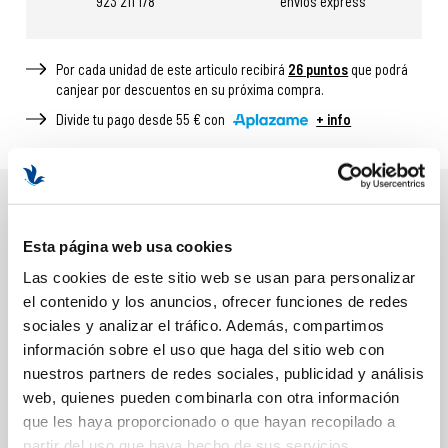
923 211 178
envíos express
Por cada unidad de este articulo recibirá
26
puntos
que podrá
canjear por descuentos en su próxima compra.
Divide tu pago desde 55 € con
+ info
DESCRIPCIÓN
Esta página web usa cookies
BENEFICIOS Y PROPIEDADES
Las cookies de este sitio web se usan para personalizar
el contenido y los anuncios, ofrecer funciones de redes
Actúa de forma localizada sobre granos e imperfecciones
sociales y analizar el tráfico. Además, compartimos
Ayuda a reducir rojeces e inflamación
información sobre el uso que haga del sitio web con
Favorece la purificación de la piel
nuestros partners de redes sociales, publicidad y análisis
Respeta la piel sana circundante
web, quienes pueden combinarla con otra información
Textura ligera y de rápida absorción
que les haya proporcionado o que hayan recopilado a
Ideal como tratamiento puntual SOS
partir del uso que haya hecho de sus servicios.