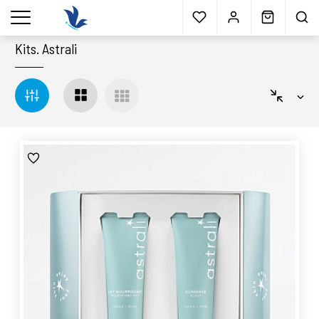
Envío gratis
a partir 40€*
Cita previa
Muestras
gratis
Blog
menu
Kits
.
Astrali