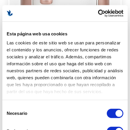
Coffret Visage Équilibrant | Set facial equilibrante: Leche
Esta página web usa cookies
desmaquillante + Loción tónica + Crema de día + Crema
confort - Astrali ®
Las cookies de este sitio web se usan para personalizar
el contenido y los anuncios, ofrecer funciones de redes
sociales y analizar el tráfico. Además, compartimos
37,00 €
información sobre el uso que haga del sitio web con
AÑADIR AL CARRITO
nuestros partners de redes sociales, publicidad y análisis
web, quienes pueden combinarla con otra información
que les haya proporcionado o que hayan recopilado a
partir del uso que haya hecho de sus servicios.
Selección
Necesario
de
consentimiento