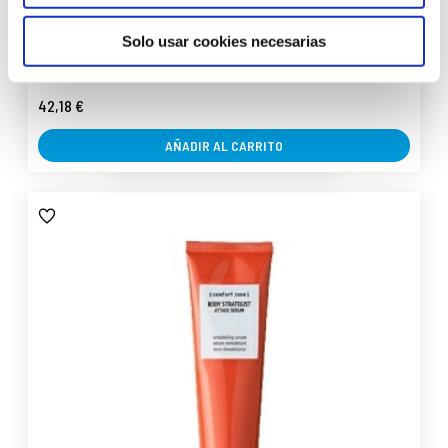
Renovating Exfoliating Serum | Serum exfoliante corporal
200ml - Ligne Corporelle - Selvert Thermal ®
Solo usar cookies necesarias
42,18 €
AÑADIR AL CARRITO