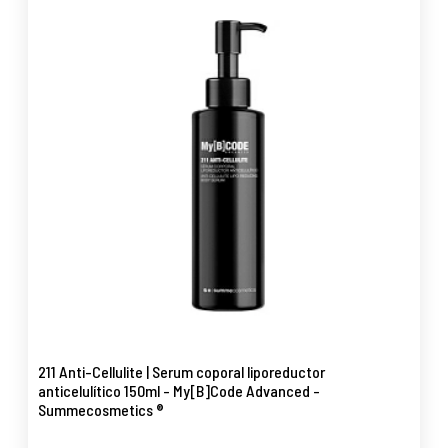
211 Anti-Cellulite | Serum coporal liporeductor
anticelulítico 150ml - My[B]Code Advanced -
Summecosmetics ®