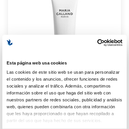
Esta página web usa cookies
Las cookies de este sitio web se usan para personalizar
el contenido y los anuncios, ofrecer funciones de redes
sociales y analizar el tráfico. Además, compartimos
información sobre el uso que haga del sitio web con
942 Concentré sublimateur Silhouette | Concentrado para
nuestros partners de redes sociales, publicidad y análisis
la silueta 125ml - Secret de Beauté - Maria Galland ®
web, quienes pueden combinarla con otra información
(1 opiniones)
que les haya proporcionado o que hayan recopilado a
partir del uso que haya hecho de sus servicios.
54,90 €