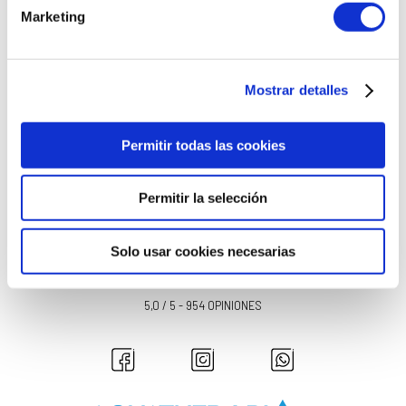
email
Marketing
Mostrar detalles
Permitir todas las cookies
Aquatherapya Salamanca S.L.
ha recibido servicios de apoyo a la
digitalización financiados por el proyecto DIHnamica a través del programa de
investigación e innovación "Horizonte 2020" de la Unión Europea en virtud del
acuerdo de subvención nº 824186.
Permitir la selección
OPINIONES VERIFICADAS
Solo usar cookies necesarias
5,0 / 5 - 954 OPINIONES