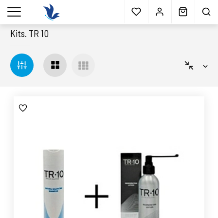
Envío gratis
a partir 40€*
Cita previa
Muestras
gratis
Blog
menu
Kits
.
TR 10