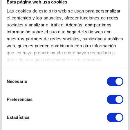
Esta página web usa cookies
Rápidos y seguros en 24/48h
Las cookies de este sitio web se usan para personalizar
CAMBIOS Y DEVOLUCIONES
el contenido y los anuncios, ofrecer funciones de redes
El cliente dispone de 14 días
sociales y analizar el tráfico. Además, compartimos
información sobre el uso que haga del sitio web con
ATENCIÓN PERSONALIZADA
nuestros partners de redes sociales, publicidad y análisis
info@latiendadecosmeticos.com
web, quienes pueden combinarla con otra información
que les haya proporcionado o que hayan recopilado a
partir del uso que haya hecho de sus servicios.
Selección
SUSCRÍBETE AHORA Y CONSIGUE UN 5% EN TU
Necesario
de
PRÓXIMA COMPRA
consentimiento
Preferencias
Estadística
He leído y acepto la
Política de Privacidad
Deseo recibir novedades y comunicaciones comerciales de la web a través del