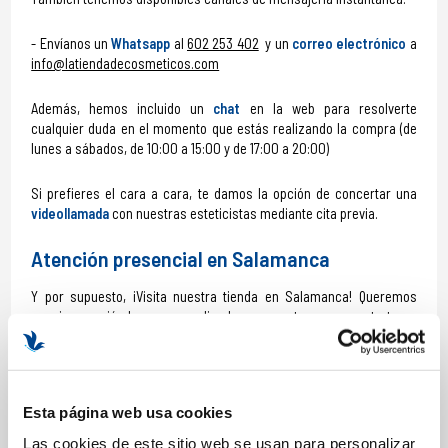
Envíanos un
Whatsapp
al
602 253 402
y un
correo electrónico
a
info@latiendadecosmeticos.com
Además, hemos incluido un
chat
en la web para resolverte
cualquier duda en el momento que estás realizando la compra (de
lunes a sábados, de 10:00 a 15:00 y de 17:00 a 20:00)
Si prefieres el cara a cara, te damos la opción de concertar una
videollamada
con nuestras esteticistas mediante cita previa.
Atención presencial en Salamanca
Y por supuesto, ¡Visita nuestra tienda en Salamanca! Queremos
seguir conociéndoos y aprendiendo con vosotros, nos gusta tener
un trato cercano con nuestros clientes, por eso, puedes venir a
vernos a nuestro centro: Aquatherapia Spa center en la calle San
Justo nº 10 de Salamanca (España) con horario de:
Esta página web usa cookies
lunes a sábados, de 10:00 a 15:00 y de 17:00 a 21:00.
Las cookies de este sitio web se usan para personalizar