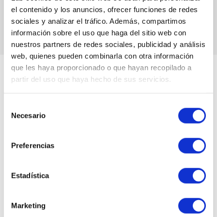
Todas tus dudas e inquietudes se resolverán por esteticistas
el contenido y los anuncios, ofrecer funciones de redes
profesionales. ¡Estamos para ayudarte!
sociales y analizar el tráfico. Además, compartimos
información sobre el uso que haga del sitio web con
nuestros partners de redes sociales, publicidad y análisis
web, quienes pueden combinarla con otra información
que les haya proporcionado o que hayan recopilado a
partir del uso que haya hecho de sus servicios.
SUSCRÍBETE AHORA Y CONSIGUE UN 5% EN TU
PRÓXIMA COMPRA
Selección
Necesario
de
consentimiento
Preferencias
He leído y acepto la
Política de Privacidad
Deseo recibir novedades y comunicaciones comerciales de la web a través del
Estadística
email
Marketing