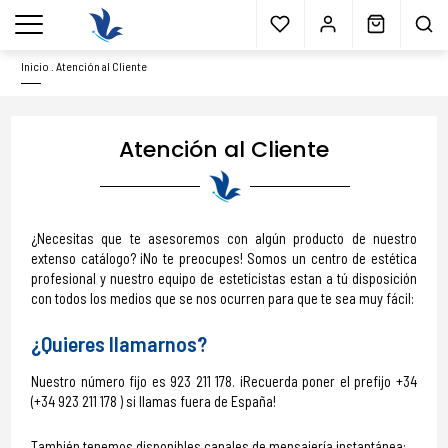
Envío gratis
a partir 40€*
Cita previa
Muestras
gratis
Blog
menu
Inicio
.
Atención al Cliente
Atención al Cliente
¿Necesitas que te asesoremos con algún producto de nuestro
extenso catálogo? ¡No te preocupes! Somos un centro de estética
profesional y nuestro equipo de esteticistas estan a tú disposición
con todos los medios que se nos ocurren para que te sea muy fácil:
¿Quieres llamarnos?
Nuestro número fijo es 923 211 178. ¡Recuerda poner el prefijo +34
(+34 923 211 178 ) si llamas fuera de España!
También tenemos disponibles canales de mensajería instantánea: