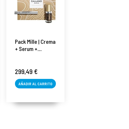
Pack Mille | Crema
+ Serum +
Contorno de ojos
+ Máscara de
pestañas - Maria
299,49 €
Galland ®
AÑADIR AL CARRITO