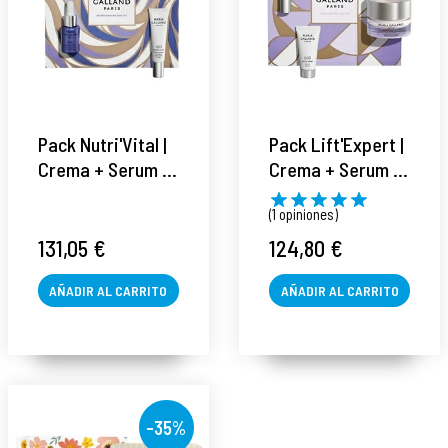
Pack Nutri'Vital |
Pack Lift'Expert |
Crema + Serum +
Crema + Serum +
Contorno de ojos
Contorno de ojos
(1 opiniones)
+ Máscara de
+ Máscara de
pestañas - Maria
pestañas - Maria
131,05 €
124,80 €
Galland ®
Galland ®
AÑADIR AL CARRITO
AÑADIR AL CARRITO
-35%