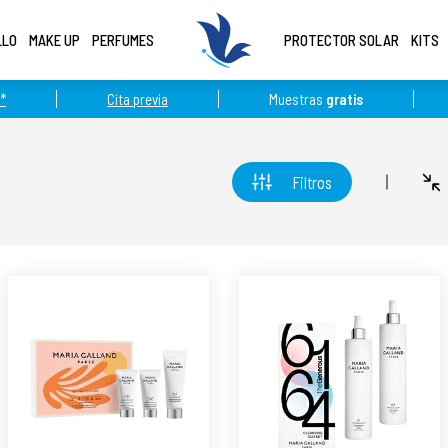
LLO
MAKE UP
PERFUMES
PROTECTOR SOLAR
KITS
*
Cita previa
Muestras
gratis
Filtros