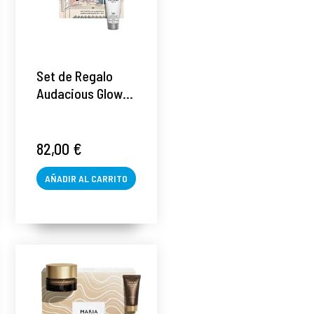
Set de Regalo
Audacious Glow |
Pack iluminador:
261 Rich Cream
50ml + 540
82,00 €
Enhancing Serum
15ml + 581
AÑADIR AL CARRITO
Ultimate
Perfecting Mask
20ml - Maria
Galland ®