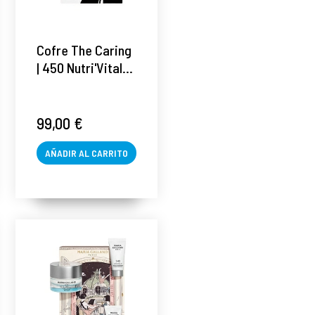
Cofre The Caring
| 450 Nutri'Vital
Crème Contour
des Yeux 15ml +
251 Hydra'Global
99,00 €
Masque Froid
Défatigant
AÑADIR AL CARRITO
Regard 30ml -
Maria Galland ®