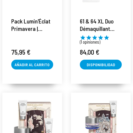
Pack Lumin'Éclat
61 & 64 XL Duo
Primavera |
Démaquillant
Crema + Serum +
Confort: 61 Lait
(1 opiniones)
Máscara - Maria
Démaquillant
Galland ®
Douceur 400 ml +
75,95 €
84,00 €
64 Lotion
AÑADIR AL CARRITO
Soyeuse 400 ml -
DISPONIBILIDAD
Maria Galland ®