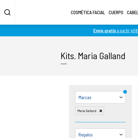
COSMÉTICA FACIAL
CUERPO
CABE
Envío gratis
a partir 40€
Fotos más grandes
Fotos más pequeñas
Kits
.
Maria Galland
Marcas
Maria Galland
Regalos