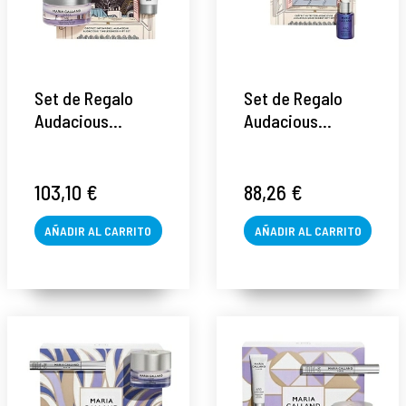
Set de Regalo
Set de Regalo
Audacious
Audacious
Timelessness |
Nourishment |
Pack
Pack nutritivo:
reafirmante: 661
460 Cream 50ml
103,10 €
88,26 €
Rich Firming
+ 440 Serum-in-
Cream 50ml +
AÑADIR AL CARRITO
Oil 12ml + 480
AÑADIR AL CARRITO
640 Serum 15ml +
Mask 15ml - Maria
66 Gentle
Galland ®
Exfoliator 15ml -
Maria Galland ®