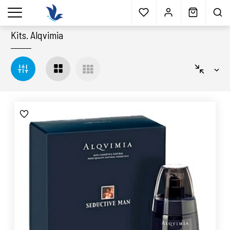
Envío gratis
a partir 40€*
Cita previa
Muestras
gratis
Blog
menu
Kits
.
Alqvimia