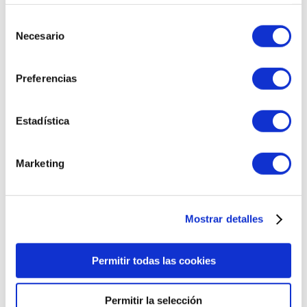
Selección
Necesario
de
Caja Experiencia Wellness: 3 Aceites Corporales de 30ml y
Gel de baño 30ml I Cofre - Alqvimia ®
consentimiento
Preferencias
36,90 €
Estadística
AÑADIR AL CARRITO
Marketing
Mostrar detalles
Permitir todas las cookies
Permitir la selección