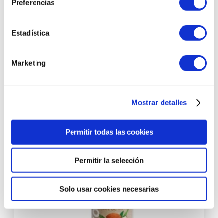
Preferencias
Chocolate Shower Gel | Gel de ducha 250ml -
Chocolaterapia - Nirvana Spa ®
Estadística
8,64 €
Marketing
AÑADIR AL CARRITO
Mostrar detalles
Permitir todas las cookies
Permitir la selección
Solo usar cookies necesarias