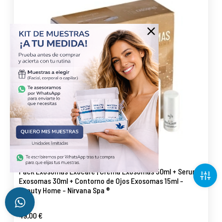
Pack Exosomas Exocare | Crema Exosomas 50ml + Serum
Exosomas 30ml + Contorno de Ojos Exosomas 15ml -
Beauty Home - Nirvana Spa ®
49,00 €