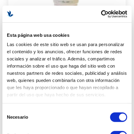
Peeling di Bambu - Naturale Termale | Exfoliante de Bambú
Esta página web usa cookies
210 ml -Thalissi ®
Las cookies de este sitio web se usan para personalizar
el contenido y los anuncios, ofrecer funciones de redes
33,05 €
sociales y analizar el tráfico. Además, compartimos
información sobre el uso que haga del sitio web con
AÑADIR AL CARRITO
nuestros partners de redes sociales, publicidad y análisis
web, quienes pueden combinarla con otra información
que les haya proporcionado o que hayan recopilado a
partir del uso que haya hecho de sus servicios.
Selección
Necesario
de
consentimiento