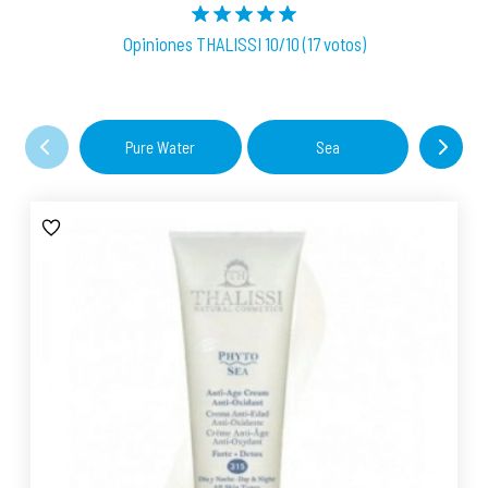
Opiniones THALISSI 10/10 (17 votos)
Pure Water
Sea
Natur