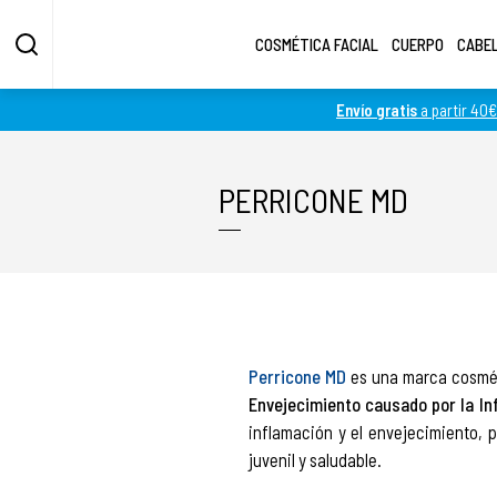
COSMÉTICA FACIAL
CUERPO
CABE
Envío gratis
a partir 40€
Fotos más grandes
Fotos más pequeñas
PERRICONE MD
Perricone MD
es una marca cosmét
Envejecimiento causado por la In
inflamación y el envejecimiento, p
juvenil y saludable.