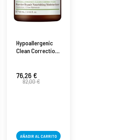
Hypoallergenic
Clean Correction |
Crema Ultra
Recuperadora
59ml -
76,26 €
82,00 €
Hypoallergenic
Clean Correction
- Perricone MD ®
AÑADIR AL CARRITO