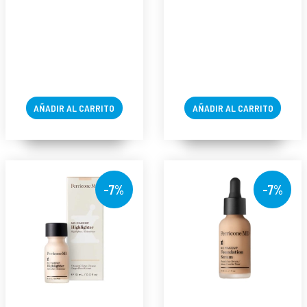
Clean Correction
- Perricone MD ®
AÑADIR AL CARRITO
AÑADIR AL CARRITO
-7%
-7%