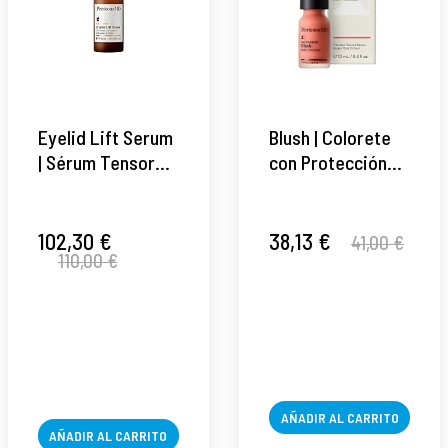
Eyelid Lift Serum
Blush | Colorete
| Sérum Tensor
con Protección
para Párpados y
Solar 10ml - No
Contorno de Ojos
Makeup -
15 ml -
Perricone MD ®
102,30 €
38,13 €
41,00 €
110,00 €
Neuropeptide –
Perricone MD ®
AÑADIR AL CARRITO
AÑADIR AL CARRITO