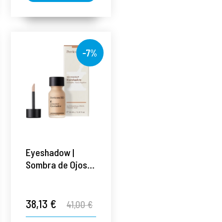
-7%
Eyeshadow |
Sombra de Ojos -
10ml - No Makeup
- Perricone MD ®
38,13 €
41,00 €