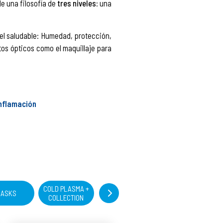
de una filosofía de
tres niveles
: una
el saludable: Humedad, protección,
os ópticos como el maquillaje para
Inflamación
COLD PLASMA +
HIGH POTENCY
VITAMIN C
ASKS
COLLECTION
CLASSICS
ESTER