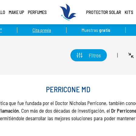
LLO
MAKE UP
PERFUMES
PROTECTOR SOLAR
KITS
*
Cita previa
Muestras
gratis
Filtros
PERRICONE MD
ica que fue fundada por el Doctor Nicholas Perricone, también cono
flamación
. Con más de dos décadas de investigación,
el
Dr Perricon
ermitiéndole desarrollar las mejores soluciones para poder mantener 