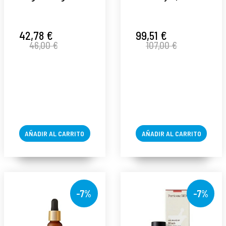
Cleanser |
Contorno de ojos
Limpiador
antiedad 15ml -
Iluminador Cítrico
Cold Plasma + -
42,78 €
99,51 €
46,00 €
107,00 €
177ml - Vitamin C
Perricone ®
- Perricone MD ®
AÑADIR AL CARRITO
AÑADIR AL CARRITO
-7%
-7%