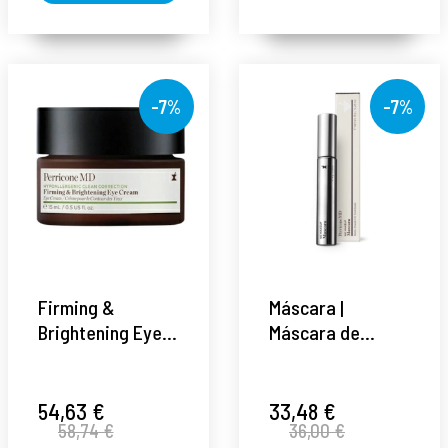
-7%
-7%
Firming &
Máscara |
Brightening Eye
Máscara de
Cream | Contorno
Pestañas - 8g -
de ojos suave 15
No Makeup -
ml -
Perricone MD ®
54,63 €
33,48 €
58,74 €
36,00 €
Hypoallergenic