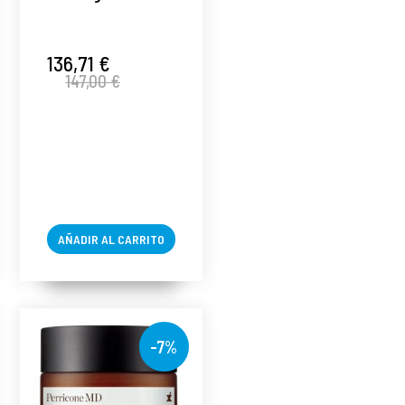
Serum | Serum de
noche
reafirmante -
136,71 €
147,00 €
High Potency
Classics -
Perricone MD ®
AÑADIR AL CARRITO
-7%