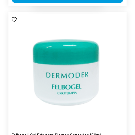
Felbogel | Gel Frío para Piernas Cansadas 150ml -