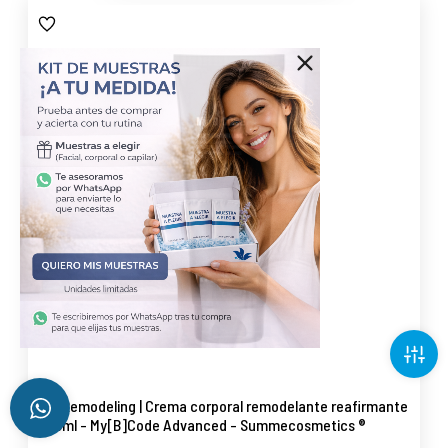
412 Remodeling | Crema corporal remodelante reafirmante
200ml - My[B]Code Advanced - Summecosmetics ®