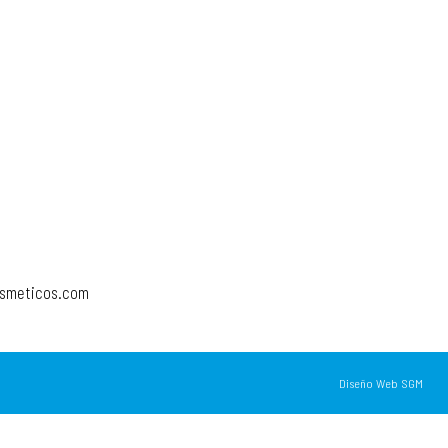
osmeticos.com
Diseño Web SGM