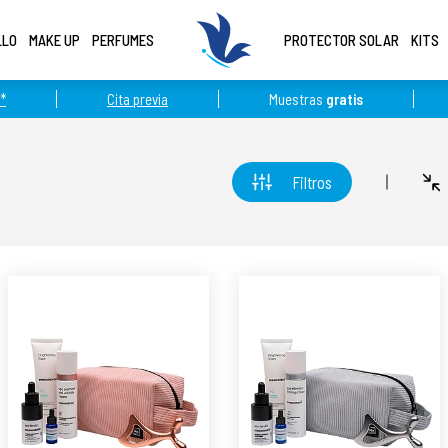
LLO
MAKE UP
PERFUMES
PROTECTOR SOLAR
KITS
*
Cita previa
Muestras
gratis
Filtros