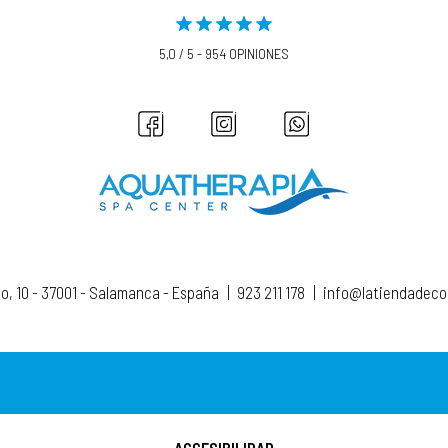
5,0 / 5 - 954 OPINIONES
to, 10 - 37001 - Salamanca - España
|
923 211 178
|
info@latiendadec
ACCESIBILIDAD