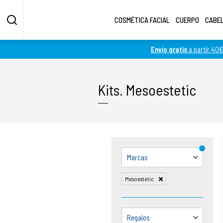
COSMÉTICA FACIAL
CUERPO
CABE
Envío gratis
a partir 40€
Fotos más grandes
Fotos más pequeñas
Kits
.
Mesoestetic
Marcas
Mesoestetic
Regalos