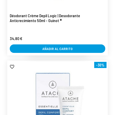
Déodorant Crème Depil Logic | Desodorante
Anticrecimiento 50ml - Guinot ®
34,80 €
AÑADIR AL CARRITO
-30%