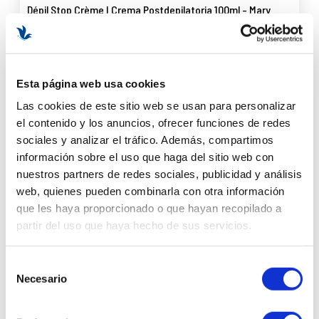
Dépil Stop Crème I Crema Postdepilatoria 100ml - Mary
Cohr ®
30,70 €
Esta página web usa cookies
AÑADIR AL CARRITO
Las cookies de este sitio web se usan para personalizar
el contenido y los anuncios, ofrecer funciones de redes
sociales y analizar el tráfico. Además, compartimos
información sobre el uso que haga del sitio web con
nuestros partners de redes sociales, publicidad y análisis
web, quienes pueden combinarla con otra información
que les haya proporcionado o que hayan recopilado a
partir del uso que haya hecho de sus servicios.
Selección
Necesario
de
consentimiento