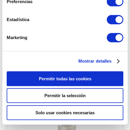
Preferencias
Estadística
Marketing
Dépil Stop Sérum I Serum Postdepilatorio 2x8ml - Mary
Cohr ®
Mostrar detalles
28,60 €
Permitir todas las cookies
AÑADIR AL CARRITO
Permitir la selección
-10%
Solo usar cookies necesarias