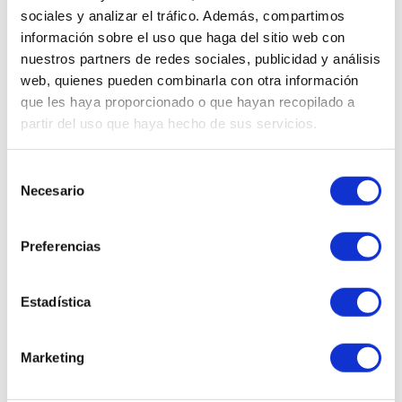
sociales y analizar el tráfico. Además, compartimos
información sobre el uso que haga del sitio web con
nuestros partners de redes sociales, publicidad y análisis
web, quienes pueden combinarla con otra información
que les haya proporcionado o que hayan recopilado a
partir del uso que haya hecho de sus servicios.
Selección
Necesario
de
consentimiento
Máscara | Máscara de Pestañas - 8g - No Makeup -
Perricone MD ®
Preferencias
Estadística
33,48 €
36,00 €
AÑADIR AL CARRITO
Marketing
-15%