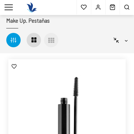
Envío gratis
a partir 40€*
Cita previa
Muestras
gratis
Blog
menu
Make Up
.
Pestañas