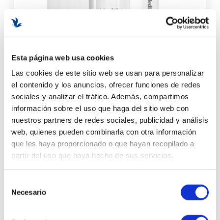
Esta página web usa cookies
Las cookies de este sitio web se usan para personalizar
el contenido y los anuncios, ofrecer funciones de redes
Liquid Peptides | Serum con péptidos hidratante -
sociales y analizar el tráfico. Además, compartimos
Peptides - Medik8 ®
información sobre el uso que haga del sitio web con
nuestros partners de redes sociales, publicidad y análisis
web, quienes pueden combinarla con otra información
65,70 €
73,00 €
que les haya proporcionado o que hayan recopilado a
partir del uso que haya hecho de sus servicios.
30 ml
8ml
Selección
DISPONIBILIDAD
Necesario
de
consentimiento
-7%