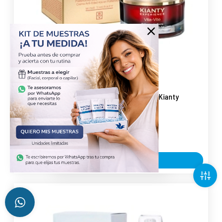
Vita-Vite | Crema antienvejecimiento 50ml - Kianty
Experience - Bruno Vassari ®
52,73 €
58,60 €
AÑADIR AL CARRITO