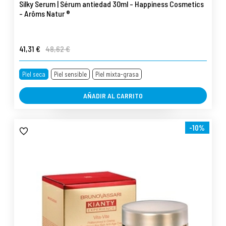
Silky Serum | Sérum antiedad 30ml - Happiness Cosmetics
- Arôms Natur ®
41,31 €
48,62 €
Piel seca
Piel sensible
Piel mixta-grasa
AÑADIR AL CARRITO
-10%