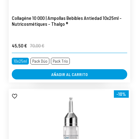
Collagéne 10 000 | Ampollas Bebibles Antiedad 10x25ml -
Nutricosmétiques - Thalgo ®
45,50 €
70,00 €
10x25ml
Pack Dúo
Pack Trío
AÑADIR AL CARRITO
-10%