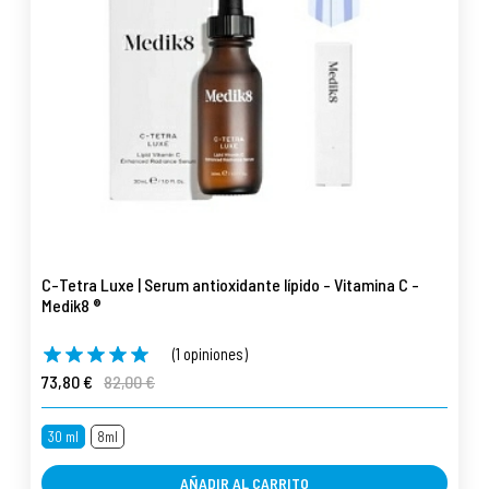
C-Tetra Luxe | Serum antioxidante lípido - Vitamina C -
Medik8 ®
(1 opiniones)
73,80 €
82,00 €
30 ml
8ml
AÑADIR AL CARRITO