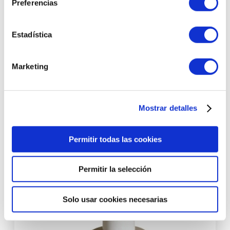
Preferencias
Estadística
Hyaluronic & Okra Allegory | Serum hidratante con ácido
hialurónico 30ml - Byoode ®
Marketing
48,40 €
55,00 €
Mostrar detalles
AÑADIR AL CARRITO
Permitir todas las cookies
-12%
Permitir la selección
Solo usar cookies necesarias