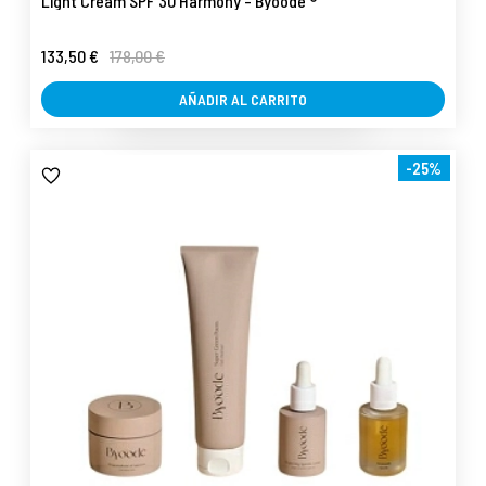
Light Cream SPF 30 Harmony - Byoode ®
133,50 €
178,00 €
AÑADIR AL CARRITO
-25%