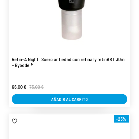
Retin-A Night | Suero antiedad con retinal y retinART 30ml
- Byoode ®
66,00 €
75,00 €
AÑADIR AL CARRITO
-25%