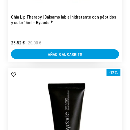
Chía Lip Therapy | Bálsamo labial hidratante con péptidos
y color 15ml - Byoode ®
25,52 €
29,00 €
AÑADIR AL CARRITO
-12%