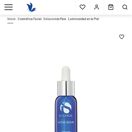
Envío gratis
a partir 40€*
Cita previa
Muestras
gratis
Blog
menu
Inicio
.
Cosmética Facial
.
Soluciones Para
.
Luminosidad en la Piel