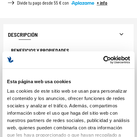
Divide tu pago desde 55 € con
+ info
DESCRIPCIÓN
BENEFICIOS Y PROPIEDADES
Reduce líneas finas y arrugas.
Mejora manchas y tono desigual.
Afina poros y mejora la textura.
Esta página web usa cookies
Ilumina y revitaliza la piel.
Acción rápida con resultados visibles en pocos días.
Las cookies de este sitio web se usan para personalizar
Mejora tanto signos de edad como imperfecciones.
el contenido y los anuncios, ofrecer funciones de redes
sociales y analizar el tráfico. Además, compartimos
información sobre el uso que haga del sitio web con
nuestros partners de redes sociales, publicidad y análisis
COMPOSICIÓN
web, quienes pueden combinarla con otra información
que les haya proporcionado o que hayan recopilado a