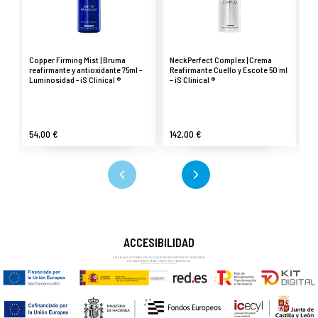
Copper Firming Mist | Bruma
NeckPerfect Complex | Crema
Tr
reafirmante y antioxidante 75ml -
Reafirmante Cuello y Escote 50 ml
Ma
Luminosidad - iS Clinical ®
– iS Clinical ®
ml
54,00 €
142,00 €
1
ACCESIBILIDAD