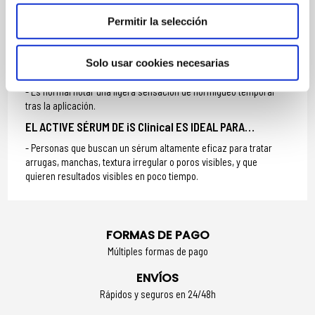
MODO DE UTILIZACIÓN
Permitir la selección
Aplicar 3-4 gotas sobre la palma de la mano.
Extender con las yemas de los dedos sobre rostro y cuello,
Solo usar cookies necesarias
preferiblemente por la noche.
Es normal notar una ligera sensación de hormigueo temporal
tras la aplicación.
EL ACTIVE SÉRUM DE iS Clinical ES IDEAL PARA…
Personas que buscan un sérum altamente eficaz para tratar
arrugas, manchas, textura irregular o poros visibles, y que
quieren resultados visibles en poco tiempo.
FORMAS DE PAGO
Múltiples formas de pago
ENVÍOS
Rápidos y seguros en 24/48h