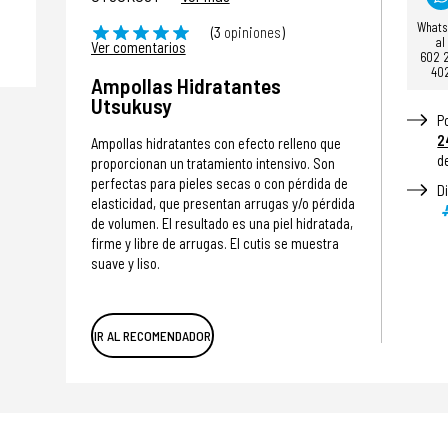
What
(3
opiniones
)
al
Ver comentarios
602 
40
Ampollas Hidratantes
Utsukusy
P
2
Ampollas hidratantes con efecto relleno que
d
proporcionan un tratamiento intensivo. Son
perfectas para pieles secas o con pérdida de
D
elasticidad, que presentan arrugas y/o pérdida
de volumen. El resultado es una piel hidratada,
firme y libre de arrugas. El cutis se muestra
suave y liso.
IR AL RECOMENDADOR