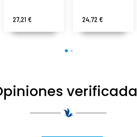
Ampollas Retinol
5x2ml | Ampollas
5X2ml - Utsukusy
Revitalizantes -
®
Utsukusy ®
27,21 €
24,72 €
piniones verificad