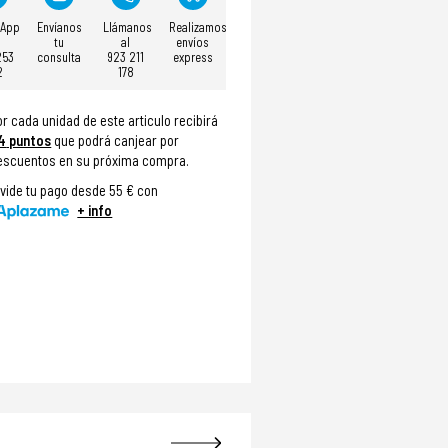
sApp
Envíanos
Llámanos
Realizamos
tu
al
envíos
253
consulta
923 211
express
2
178
or cada unidad de este articulo recibirá
4
puntos
que podrá canjear por
escuentos en su próxima compra.
ivide tu pago desde 55 € con
+ info