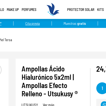
LLO
MAKE UP
PERFUMES
PROTECTOR SOLAR
KITS
*
Cita previa
Muestras
gratis
Piel Tersa
24,
Ampollas Ácido
Hialurónico 5x2ml |
Ampollas Efecto
1
Relleno - Utsukusy ®
UTSUKUSY
Ver más