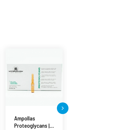
á
Ampollas
Set Dragon's
Proteoglycans |
Blood | Serum