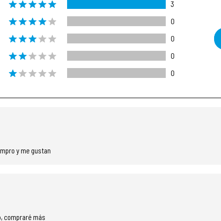
3
0
0
0
0
ompro y me gustan
ho, compraré más