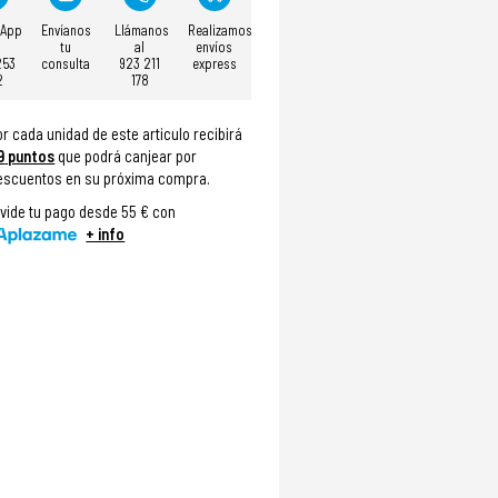
sApp
Envíanos
Llámanos
Realizamos
tu
al
envíos
253
consulta
923 211
express
2
178
or cada unidad de este articulo recibirá
9
puntos
que podrá canjear por
escuentos en su próxima compra.
ivide tu pago desde 55 € con
+ info