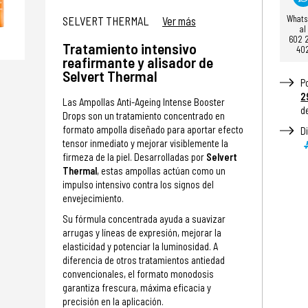
What
SELVERT THERMAL
Ver más
al
602 
Tratamiento intensivo
40
reafirmante y alisador de
Selvert Thermal
P
2
Las Ampollas Anti-Ageing Intense Booster
d
Drops son un tratamiento concentrado en
formato ampolla diseñado para aportar efecto
D
tensor inmediato y mejorar visiblemente la
firmeza de la piel. Desarrolladas por
Selvert
Thermal
, estas ampollas actúan como un
impulso intensivo contra los signos del
envejecimiento.
Su fórmula concentrada ayuda a suavizar
arrugas y líneas de expresión, mejorar la
elasticidad y potenciar la luminosidad. A
diferencia de otros tratamientos antiedad
convencionales, el formato monodosis
garantiza frescura, máxima eficacia y
precisión en la aplicación.