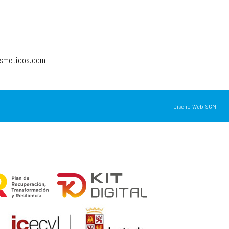
osmeticos.com
Diseño Web SGM