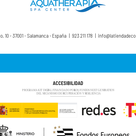
to, 10 - 37001 - Salamanca - España
|
923 211 178
|
info@latiendadec
ACCESIBILIDAD