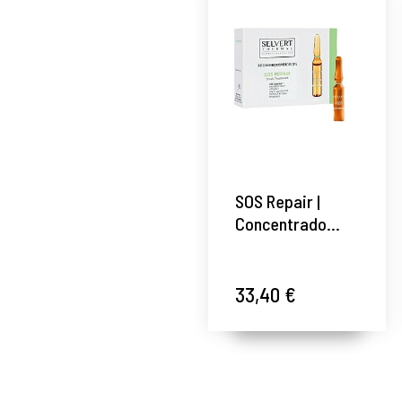
SOS Repair |
Concentrado
calmante
reparador 10 x 2
ml - Intense
33,40 €
Booster Drops -
Selvert Thermal
®