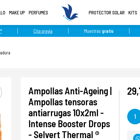
LLO
MAKE UP
PERFUMES
PROTECTOR SOLAR
KITS
*
Cita previa
Muestras
gratis
Madura
29,
Ampollas Anti-Ageing |
Ampollas tensoras
antiarrugas 10x2ml -
1
Intense Booster Drops
- Selvert Thermal ®