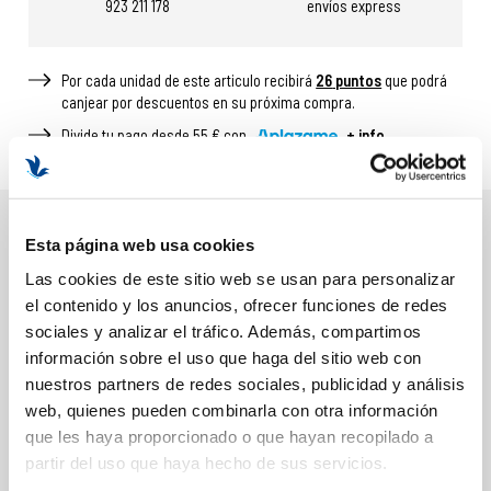
923 211 178
envíos express
Por cada unidad de este articulo recibirá
26
puntos
que podrá
canjear por descuentos en su próxima compra.
Divide tu pago desde 55 € con
+ info
Esta página web usa cookies
DESCRIPCIÓN
Las cookies de este sitio web se usan para personalizar
BENEFICIOS Y PROPIEDADES
el contenido y los anuncios, ofrecer funciones de redes
sociales y analizar el tráfico. Además, compartimos
Reduce visiblemente bolsas y ojeras.
información sobre el uso que haga del sitio web con
Atenúa líneas de expresión y arrugas.
nuestros partners de redes sociales, publicidad y análisis
Hidratación profunda y duradera.
web, quienes pueden combinarla con otra información
Efecto lifting y reafirmante.
que les haya proporcionado o que hayan recopilado a
Aporta luminosidad y vitalidad.
partir del uso que haya hecho de sus servicios.
Mejora la elasticidad y firmeza de la piel.