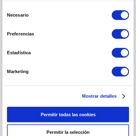
Contorno de ojos antiedad.
Selección
Formato: 15ml
Necesario
de
consentimiento
Preferencias
COMPOSICIÓN
Estadística
ACTIVOS
Espino Blanco
Marketing
Jazmín de Arabia
Mostrar detalles
MÁS INFORMACIÓN
Permitir todas las cookies
MODO DE UTILIZACIÓN
Aplica una pequeña cantidad de crema sobre la piel limpia y
Permitir la selección
seca del contorno de ojos.