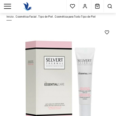
Envío gratis
a partir 40€*
Cita previa
Muestras
gratis
Blog
menu
Inicio
.
Cosmética Facial
.
Tipo de Piel
.
Cosmética para Todo Tipo de Piel