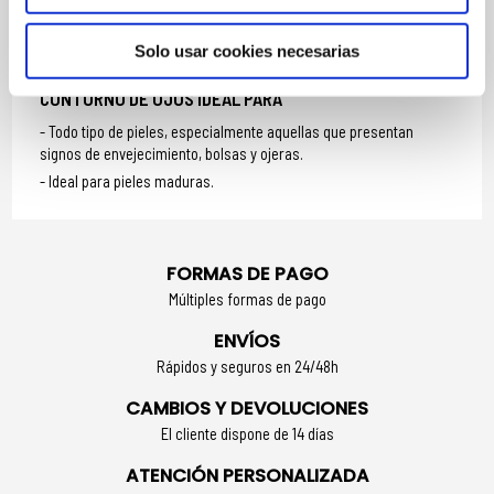
Realiza suaves toques con la yema de los dedos, desde el
interior hacia el exterior, hasta su completa absorción.
Solo usar cookies necesarias
Utilizar mañana y noche para obtener resultados óptimos.
CONTORNO DE OJOS IDEAL PARA
Todo tipo de pieles, especialmente aquellas que presentan
signos de envejecimiento, bolsas y ojeras.
Ideal para pieles maduras.
FORMAS DE PAGO
Múltiples formas de pago
ENVÍOS
Rápidos y seguros en 24/48h
CAMBIOS Y DEVOLUCIONES
El cliente dispone de 14 días
ATENCIÓN PERSONALIZADA