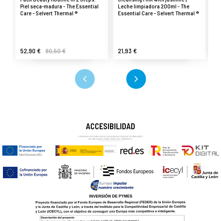
Piel seca-madura - The Essential
Leche limpiadora 200ml - The
Oi
Care - Selvert Thermal ®
Essential Care - Selvert Thermal ®
Li
Ca
52,90 €
80,50 €
21,93 €
27
ACCESIBILIDAD