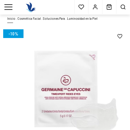
Envío gratis
a partir 40€*
Cita previa
Muestras
gratis
Blog
menu
Inicio
.
Cosmética Facial
.
Soluciones Para
.
Luminosidad en la Piel
-10%