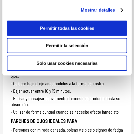
Anisate, Lactic Acid, Sorbic Acid, Sodium Hydroxide, Levulinic Acid,
Potassium Sorbate, Glyceryl Caprylate, Phenylpropanol,
Mostrar detalles
Phenoxyethanol, Benzoic Acid, Dehydroacetic Acid, Caprylyl Glycol,
Benzyl Alcohol, Xanthan Gum.
Permitir todas las cookies
MÁS INFORMACIÓN
Permitir la selección
MODO DE UTILIZACIÓN
Solo usar cookies necesarias
Aplicar los parches sobre la piel limpia y seca del contorno de
ojos.
Colocar bajo el ojo adaptándolos a la forma del rostro.
Dejar actuar entre 10 y 15 minutos.
Retirar y masajear suavemente el exceso de producto hasta su
absorción.
Utilizar de forma puntual cuando se necesite efecto inmediato.
PARCHES DE OJOS IDEALES PARA
Personas con mirada cansada, bolsas visibles o signos de fatiga