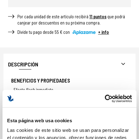
Por cada unidad de este articulo recibirá
11
puntos
que podrá
canjear por descuentos en su próxima compra.
Divide tu pago desde 55 € con
+ info
DESCRIPCIÓN
BENEFICIOS Y PROPIEDADES
Efecto flash inmediato
Reduce apariencia de bolsas
Atenúa signos de fatiga
Hidrata intensamente el contorno
Esta página web usa cookies
Mejora la luminosidad de la mirada
Sensación refrescante inmediata
Las cookies de este sitio web se usan para personalizar
Ideal como tratamiento puntual
el contenido y los anuncios, ofrecer funciones de redes