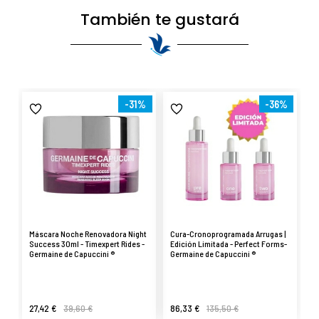
También te gustará
-31%
-36%
Máscara Noche Renovadora Night
Cura-Cronoprogramada Arrugas |
Success 30ml - Timexpert Rides -
Edición Limitada - Perfect Forms-
Germaine de Capuccini ®
Germaine de Capuccini ®
27,42 €
39,60 €
86,33 €
135,50 €