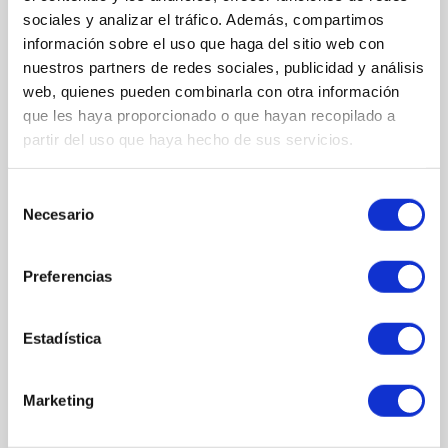
Formato: 2 unidades (5g)
sociales y analizar el tráfico. Además, compartimos
información sobre el uso que haga del sitio web con
nuestros partners de redes sociales, publicidad y análisis
web, quienes pueden combinarla con otra información
que les haya proporcionado o que hayan recopilado a
COMPOSICIÓN
partir del uso que haya hecho de sus servicios.
ACTIVOS
Selección
BTX-Tripepine
Necesario
de
Energy Phytoactives
consentimiento
Tissulage Tech
Preferencias
INGREDIENTES
Aqua (Water), Glycerin, Carrageenan, Panthenol, Amorphophallus
Konjac Root Extract, Sucrose, Pfaffia Paniculata Root Extract,
Estadística
Ptychopetalum Olacoides Bark/Stem Extract, Lilium Candidum
Flower Extract, Acetyl Hexapeptide-30, Acetyl Hexapeptide-8,
Pentapeptide-18, Decapeptide-22, Oligopeptide-78, Palmitoyl
Marketing
Decapeptide-21, Zinc Palmitoyl Nonapeptide-14, Hydrolyzed Wheat
Protein, Sodium Levulinate, Caprylyl/Capryl Glucoside, Sodium