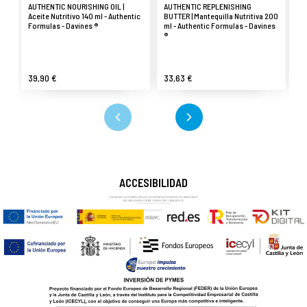
AUTHENTIC NOURISHING OIL |
AUTHENTIC REPLENISHING
AU
Aceite Nutritivo 140 ml - Authentic
BUTTER | Mantequilla Nutritiva 200
Bá
Formulas - Davines ®
ml - Authentic Formulas - Davines
Au
®
39,90 €
33,63 €
20
ACCESIBILIDAD