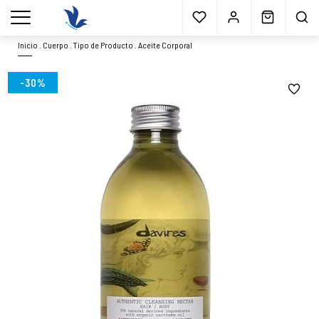
Envío gratis
a partir 40€*
Cita previa
Muestras
gratis
Blog
menu
Inicio
.
Cuerpo
.
Tipo de Producto
.
Aceite Corporal
-30%