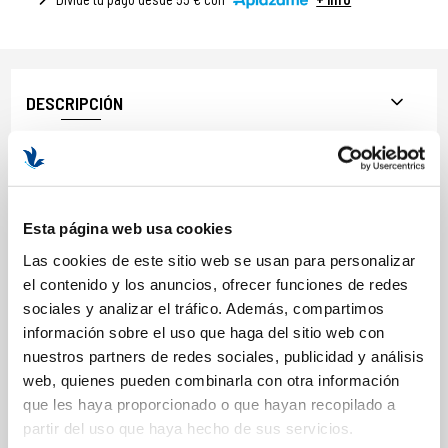
DESCRIPCIÓN
BENEFICIOS Y PROPIEDADES
Vegano.
Sin parabenos ni sulfatos (SLES y SLS)
Esta página web usa cookies
Sin colorantes, siliconas, aceites minerales, PEG ni etoxilatos.
Un solo producto para todo tu cuerpo: cabello, rostro y cuerpo.
Las cookies de este sitio web se usan para personalizar
el contenido y los anuncios, ofrecer funciones de redes
Formato: 280 ml.
sociales y analizar el tráfico. Además, compartimos
información sobre el uso que haga del sitio web con
nuestros partners de redes sociales, publicidad y análisis
web, quienes pueden combinarla con otra información
COMPOSICIÓN
que les haya proporcionado o que hayan recopilado a
partir del uso que haya hecho de sus servicios.
ACTIVOS