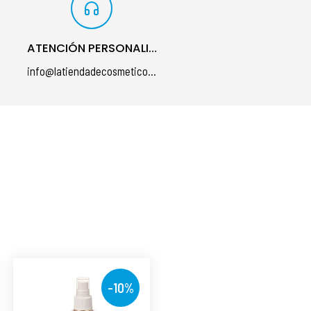
ATENCIÓN PERSONALIZADA
info@latiendadecosmeticos.com
á
-10%
-10%