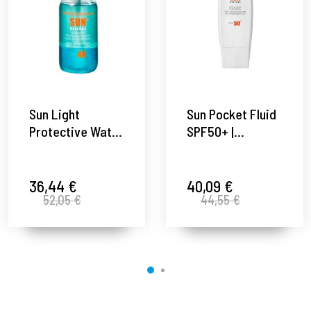
Sun Light
Sun Pocket Fluid
Protective Water
SPF50+ |
SPF40 | Agua
Protector solar
fotoprotectora
50ml - Sun
200ml - Sun
Defense - Bruno
36,44 €
40,09 €
52,05 €
44,55 €
Defense - Bruno
Vassari ®
Vassari ®