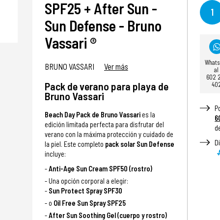
SPF25 + After Sun -
1
Sun Defense - Bruno
Vassari ®
What
BRUNO VASSARI
Ver más
al
602 
Pack de verano para playa de
40
Bruno Vassari
P
Beach Day Pack de Bruno Vassari
es la
6
edición limitada perfecta para disfrutar del
d
verano con la máxima protección y cuidado de
D
la piel. Este completo
pack solar Sun Defense
incluye:
Anti-Age Sun Cream SPF50 (rostro)
Una opción corporal a elegir:
Sun Protect Spray SPF30
o
Oil Free Sun Spray SPF25
After Sun Soothing Gel (cuerpo y rostro)