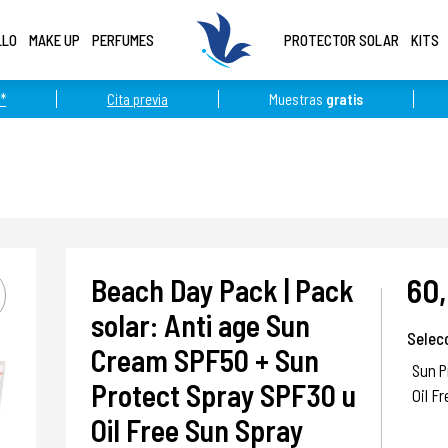
LLO
MAKE UP
PERFUMES
PROTECTOR SOLAR
KITS
*
Cita previa
Muestras
gratis
60
Beach Day Pack | Pack
solar: Anti age Sun
Selec
Cream SPF50 + Sun
Sun P
Protect Spray SPF30 u
Oil F
Oil Free Sun Spray