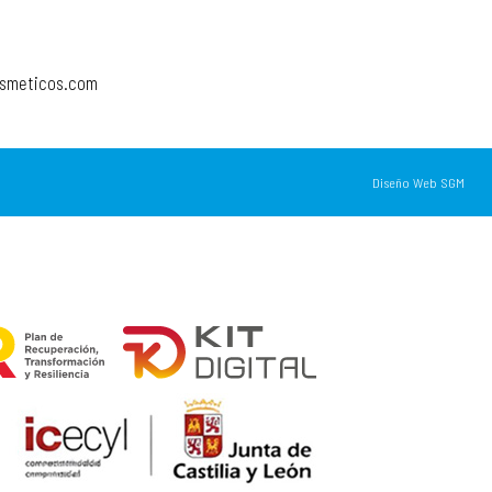
osmeticos.com
Diseño Web SGM