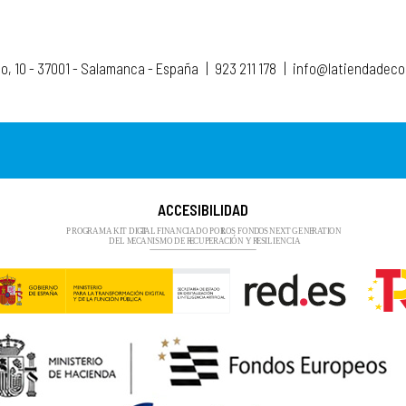
to, 10 - 37001 - Salamanca - España
|
923 211 178
|
info@latiendadec
ACCESIBILIDAD