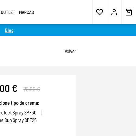
OUTLET
MARCAS
Blog
Volver
,00 €
75,00 €
cione tipo de crema:
rotect Spray SPF30
ree Sun Spray SPF25