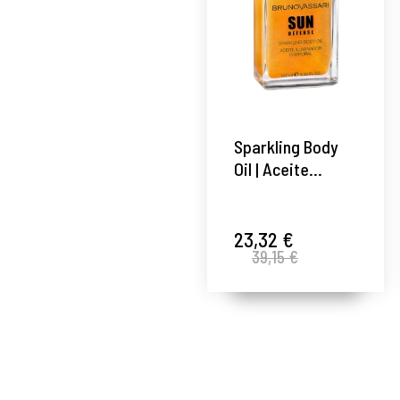
Sparkling Body
Oil | Aceite
iluminador
corporal 100ml -
Sun Defense -
23,32 €
39,15 €
Bruno Vassari ®