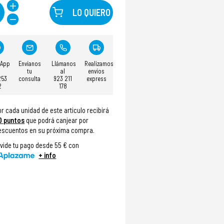
LO QUIERO
sApp
Envíanos
Llámanos
Realizamos
tu
al
envíos
253
consulta
923 211
express
2
178
or cada unidad de este articulo recibirá
0
puntos
que podrá canjear por
escuentos en su próxima compra.
ivide tu pago desde 55 € con
+ info