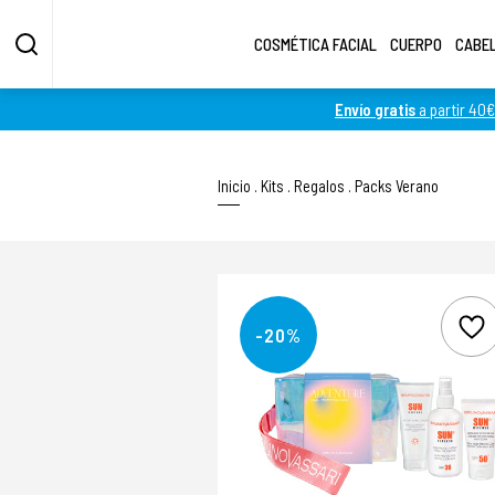
COSMÉTICA FACIAL
CUERPO
CABE
Envío gratis
a partir 40€
Inicio
.
Kits
.
Regalos
.
Packs Verano
-20%