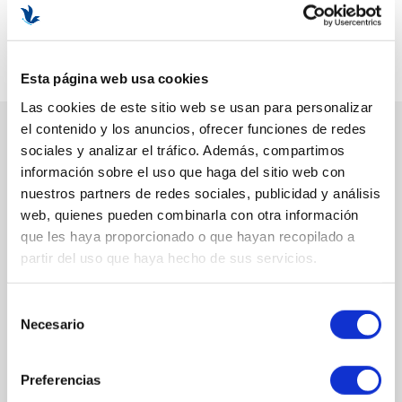
Por cada unidad de este articulo recibirá
46
puntos
que podrá
canjear por descuentos en su próxima compra.
Divide tu pago desde 55 € con
+ info
Esta página web usa cookies
Las cookies de este sitio web se usan para personalizar
el contenido y los anuncios, ofrecer funciones de redes
DESCRIPCIÓN
sociales y analizar el tráfico. Además, compartimos
información sobre el uso que haga del sitio web con
nuestros partners de redes sociales, publicidad y análisis
BENEFICIOS Y PROPIEDADES
web, quienes pueden combinarla con otra información
Hidrata y revitaliza la piel al instante.
que les haya proporcionado o que hayan recopilado a
Efecto refrescante y calmante inmediato.
partir del uso que haya hecho de sus servicios.
Mejora la luminosidad y elasticidad cutánea.
Reduce bolsas y ojeras durante el descanso nocturno.
Selección
EL PACK INCLUYE
Necesario
de
Glow Gel Light Cream 30 ml
consentimiento
Cooling Hydration Sorbet Night Eye Mask 15 ml
Preferencias
Presentación Beauty Box edición limitada