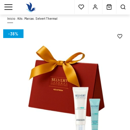
Envío gratis
a partir 40€*
Cita previa
Muestras
gratis
Blog
menu
Inicio
.
Kits
.
Marcas
.
Selvert Thermal
-36%