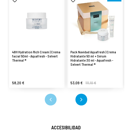
48H Hydration Rich Cream | Crema
Pack Navidad Aquafresh | Crema
Ni
facial 50ml - Aquafresh - Selvert
Hidratante 50 ml + Sérum
Ef
Thermal ®
Hidratante 30 ml - Aquafresh -
Aq
Selvert Thermal ®
58,20 €
53,09 €
111,10 €
6
ACCESIBILIDAD