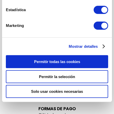
Alantoína. Estimula la regeneración de las células epidérmicas.
D Pantenol. Formula natural de vitamina B, con propiedades
Estadística
hidratantes y emolientes.
Extracto de Té Verde. Poder antioxidante que produce
regeneración celular.
Marketing
MÁS INFORMACIÓN
Mostrar detalles
MODO DE UTILIZACIÓN
Permitir todas las cookies
Aplicar en todo el cuerpo una o dos veces al día con un breve
masaje hasta su total absorción.
Permitir la selección
CREMA IDEAL PARA:
Todo tipo de piel.
Solo usar cookies necesarias
FORMAS DE PAGO