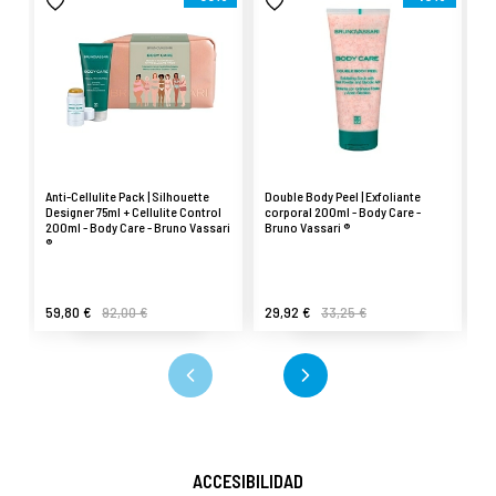
Anti-Cellulite Pack | Silhouette
Double Body Peel | Exfoliante
Si
Designer 75ml + Cellulite Control
corporal 200ml - Body Care -
an
200ml - Body Care - Bruno Vassari
Bruno Vassari ®
Bo
®
59,80 €
92,00 €
29,92 €
33,25 €
35
ACCESIBILIDAD