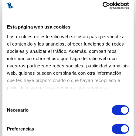
BENEFICIOS Y PROPIEDADES
Protege la piel.
Esta página web usa cookies
Mantiene la hidratación.
Las cookies de este sitio web se usan para personalizar
Realiza una acción anti-oxidante.
el contenido y los anuncios, ofrecer funciones de redes
Formato:
200ml.
sociales y analizar el tráfico. Además, compartimos
información sobre el uso que haga del sitio web con
nuestros partners de redes sociales, publicidad y análisis
web, quienes pueden combinarla con otra información
COMPOSICIÓN
que les haya proporcionado o que hayan recopilado a
partir del uso que haya hecho de sus servicios.
ACTIVOS
Toniskin. Estimula la síntesis de moléculas como Colágeno IV, VII
Selección
e Integrinas.
Necesario
de
Creatina. Básica para regenerar y aportar energía a la piel.
consentimiento
Manteca de Karité. Actividad protectora, antioxidante, que impide
Preferencias
la deshidratación.