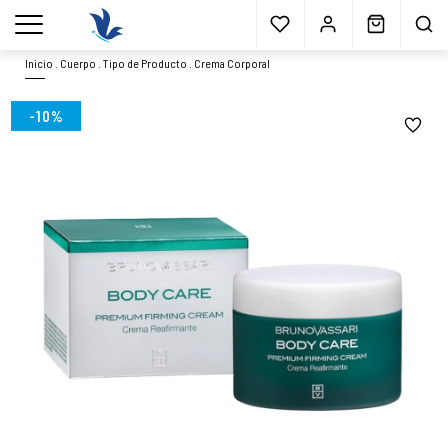
Envío gratis
a partir 40€*
Cita previa
Muestras
gratis
Blog
menu
Inicio
.
Cuerpo
.
Tipo de Producto
.
Crema Corporal
-10%