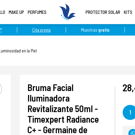
LLO
MAKE UP
PERFUMES
PROTECTOR SOLAR
KITS
*
Cita previa
Muestras
gratis
Luminosidad en la Piel
28
Bruma Facial
Iluminadora
Revitalizante 50ml -
1
Timexpert Radiance
C+ - Germaine de