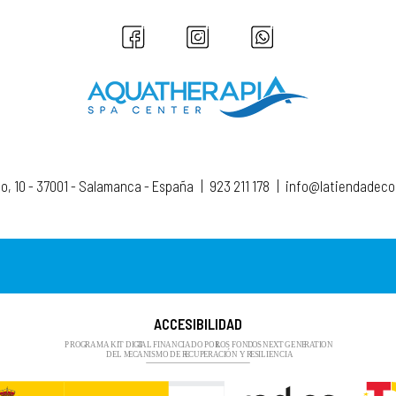
to, 10 - 37001 - Salamanca - España
|
923 211 178
|
info@latiendadec
ACCESIBILIDAD