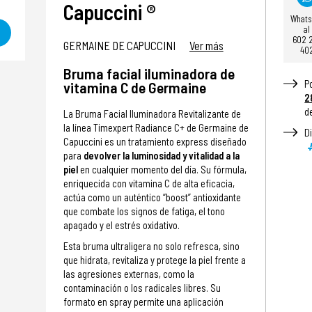
Capuccini ®
What
al
602 
GERMAINE DE CAPUCCINI
Ver más
40
Bruma facial iluminadora de
P
vitamina C de Germaine
2
d
La Bruma Facial Iluminadora Revitalizante de
la línea Timexpert Radiance C+ de Germaine de
D
Capuccini es un tratamiento express diseñado
para
devolver la luminosidad y vitalidad a la
piel
en cualquier momento del día. Su fórmula,
enriquecida con vitamina C de alta eficacia,
actúa como un auténtico “boost” antioxidante
que combate los signos de fatiga, el tono
apagado y el estrés oxidativo.
Esta bruma ultraligera no solo refresca, sino
que hidrata, revitaliza y protege la piel frente a
las agresiones externas, como la
contaminación o los radicales libres. Su
formato en spray permite una aplicación