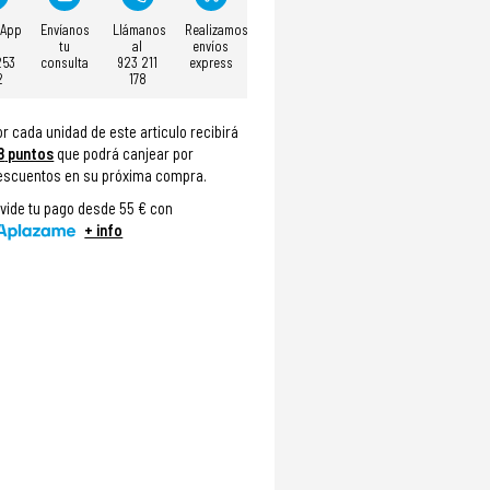
sApp
Envíanos
Llámanos
Realizamos
tu
al
envíos
253
consulta
923 211
express
2
178
or cada unidad de este articulo recibirá
8
puntos
que podrá canjear por
escuentos en su próxima compra.
ivide tu pago desde 55 € con
+ info