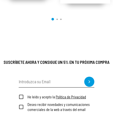
Capuccini ®
Emulsión 50ml +
Sérum Iluminador
30ml – Germaine
de Capuccini ®
SUSCRÍBETE AHORA Y CONSIGUE UN 5% EN TU PRÓXIMA COMPRA
He leído y acepto la
Política de Privacidad
Deseo recibir novedades y comunicaciones
comerciales de la web a través del email