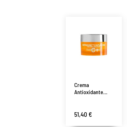
Crema
Antioxidante
Iluminadora 50ml
- Timexpert
Radiance C+ -
51,40 €
Germaine de