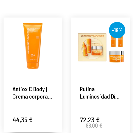
-18%
Antiox C Body |
Rutina
Crema corporal
Luminosidad Día
antioxidante 200
& Noche |
ml - Timexpert
Timexpert
Radiance C+ -
Radiance C+
44,35 €
72,23 €
88,00 €
Germaine de
Crema o