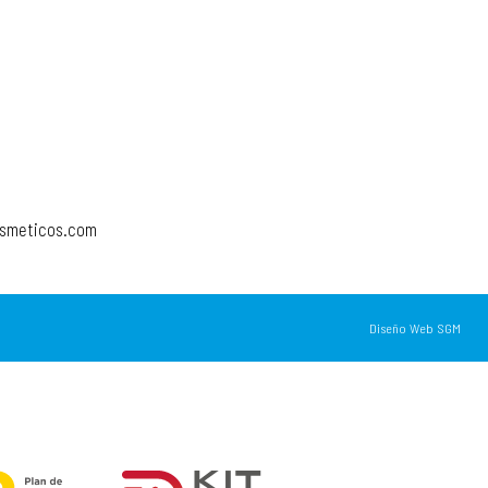
osmeticos.com
Diseño Web SGM