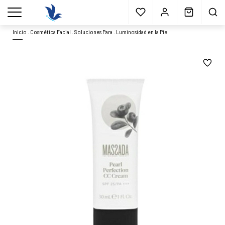
Envío gratis
a partir 40€*
Cita previa
Muestras
gratis
Blog
menu
Inicio
.
Cosmética Facial
.
Soluciones Para
.
Luminosidad en la Piel