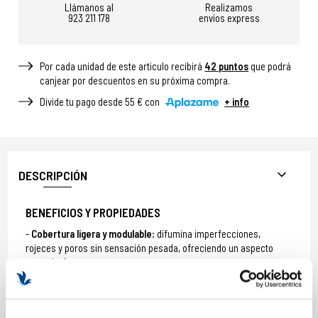
Llámanos al
Realizamos
923 211 178
envíos express
Por cada unidad de este articulo recibirá
42
puntos
que podrá
canjear por descuentos en su próxima compra.
Divide tu pago desde 55 € con
+ info
DESCRIPCIÓN
BENEFICIOS Y PROPIEDADES
Cobertura ligera y modulable:
difumina imperfecciones,
rojeces y poros sin sensación pesada, ofreciendo un aspecto
natural y fresco.
Unifica el tono de la piel:
aporta luminosidad para un cutis
homogéneo y radiante.
Protección solar SPF25 PA+++:
defiende la piel contra los