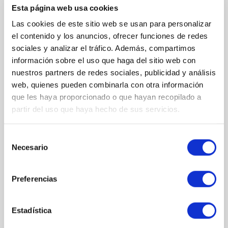
efectos nocivos del sol, previniendo el envejecimiento prematuro
Esta página web usa cookies
y las manchas.
Las cookies de este sitio web se usan para personalizar
Hidratación y nutrición:
su fórmula rica en ingredientes
el contenido y los anuncios, ofrecer funciones de redes
naturales mantiene la piel hidratada y nutrida durante todo el día.
sociales y analizar el tráfico. Además, compartimos
Acción perfeccionadora:
suaviza la textura de la piel, minimiza
información sobre el uso que haga del sitio web con
la apariencia de líneas finas y aporta un acabado sedoso.
nuestros partners de redes sociales, publicidad y análisis
Luminosidad natural:
realza la belleza natural de la piel,
aportando un brillo sutil y saludable.
web, quienes pueden combinarla con otra información
Textura ligera y confortable:
se funde fácilmente con la piel,
que les haya proporcionado o que hayan recopilado a
proporcionando una sensación de confort duradera.
partir del uso que haya hecho de sus servicios.
Formato: 30ml
Selección
Necesario
de
consentimiento
COMPOSICIÓN
Preferencias
ACTIVOS
Estadística
Perlas, Hexapéptido-8, Lúpulo, Jojoba, Arándanos, Gingseng y
protección solar.