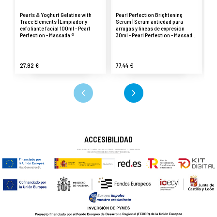
Pearls & Yoghurt Gelatine with
Pearl Perfection Brightening
An
Trace Elements | Limpiador y
Serum | Serum antiedad para
Co
exfoliante facial 100ml - Pearl
arrugas y líneas de expresión
Pe
Perfection - Massada ®
30ml - Pearl Perfection - Massada
®
27,92 €
77,44 €
4
ACCESIBILIDAD