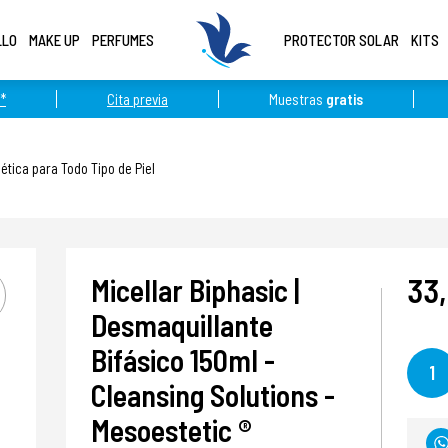
LLO
MAKE UP
PERFUMES
PROTECTOR SOLAR
KITS
*
Cita previa
Muestras
gratis
tica para Todo Tipo de Piel
33
Micellar Biphasic |
Desmaquillante
Bifásico 150ml -
1
Cleansing Solutions -
Mesoestetic ®