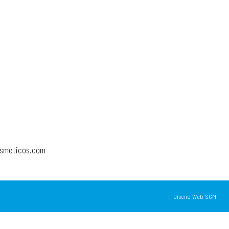
osmeticos.com
Diseño Web SGM