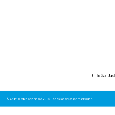
Calle San Jus
© Aquatherapia Salamanca
2026.
Todos los derechos reservados.