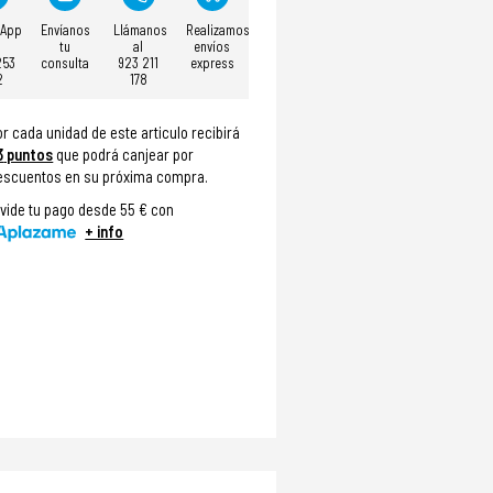
sApp
Envíanos
Llámanos
Realizamos
tu
al
envíos
253
consulta
923 211
express
2
178
or cada unidad de este articulo recibirá
3
puntos
que podrá canjear por
escuentos en su próxima compra.
ivide tu pago desde 55 € con
+ info