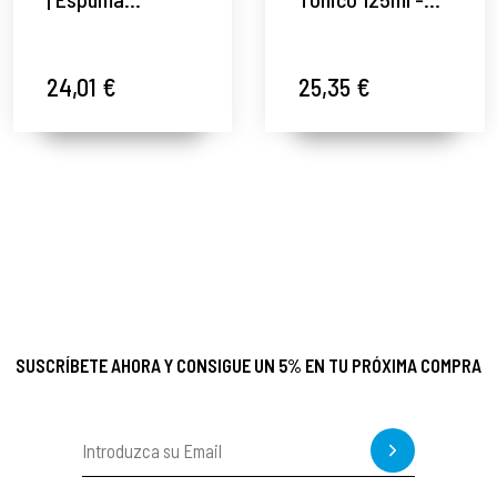
Limpiadora
Cleansing
150ml - Cleansing
Solutions -
Solutions -
Mesoestetic ®
24,01 €
25,35 €
Mesoestetic ®
SUSCRÍBETE AHORA Y CONSIGUE UN 5% EN TU PRÓXIMA COMPRA