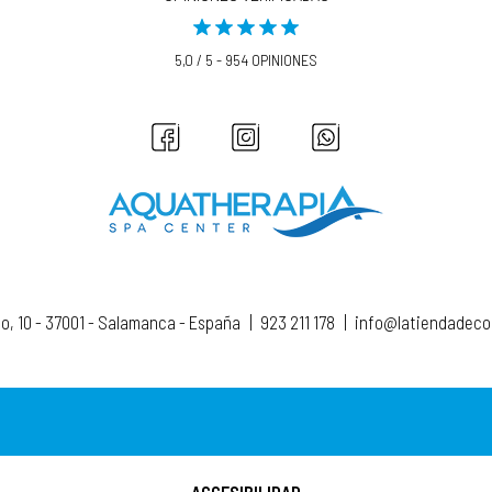
5,0 / 5 - 954 OPINIONES
to, 10 - 37001 - Salamanca - España
|
923 211 178
|
info@latiendadec