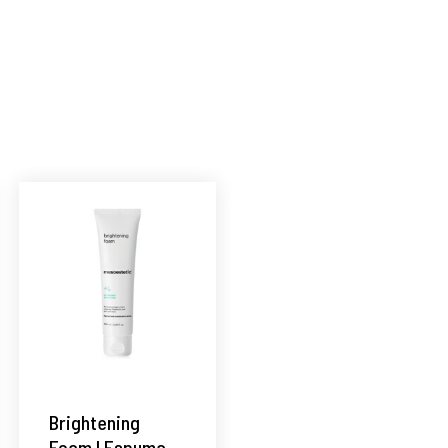
á
Brightening
Foam | Espuma