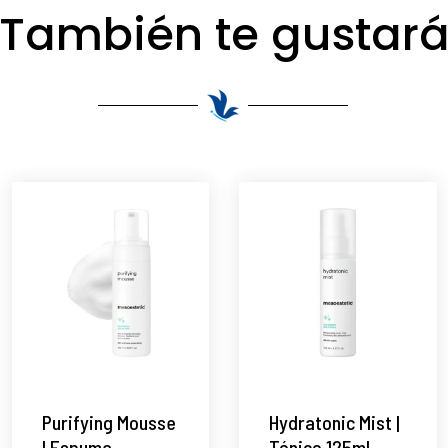
También te gustar
Purifying Mousse
Hydratonic Mist |
| Espuma
Tónico 125ml -