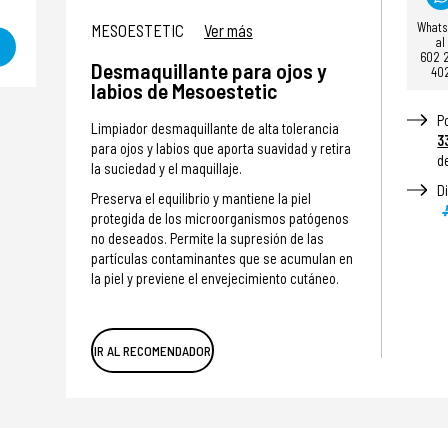
What
MESOESTETIC
Ver más
al
602 
Desmaquillante para ojos y
40
labios de Mesoestetic
P
Limpiador desmaquillante de alta tolerancia
3
para ojos y labios que aporta suavidad y retira
d
la suciedad y el maquillaje.
D
Preserva el equilibrio y mantiene la piel
protegida de los microorganismos patógenos
no deseados. Permite la supresión de las
partículas contaminantes que se acumulan en
la piel y previene el envejecimiento cutáneo.
IR AL RECOMENDADOR