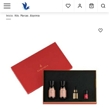
Envío gratis
a partir 40€*
Cita previa
Muestras
gratis
Blog
menu
Inicio
.
Kits
.
Marcas
.
Alqvimia