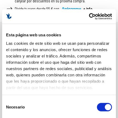
canjear por descuentos en su próxima compra.
Divide tu pago desde 55 € con
+ info
Esta página web usa cookies
DESCRIPCIÓN
Las cookies de este sitio web se usan para personalizar
BENEFICIOS Y PROPIEDADES
el contenido y los anuncios, ofrecer funciones de redes
sociales y analizar el tráfico. Además, compartimos
Potencia la esencia femenina y magnetismo.
información sobre el uso que haga del sitio web con
Cuida el busto, lo hidrata y tonifica de forma natural.
nuestros partners de redes sociales, publicidad y análisis
Aromas intensos y sensuales.
web, quienes pueden combinarla con otra información
Cosmética natural.
que les haya proporcionado o que hayan recopilado a
Nutre, hidrata y perfuma la piel.
partir del uso que haya hecho de sus servicios.
QUÉ INCLUYE EL COFRE:
Aceite corporal reafirmante del Busto 30ml.
Selección
Emulsión corporal reafirmante del Busto 30ml.
Necesario
de
Aceite esencial de Geranio 5ml.
consentimiento