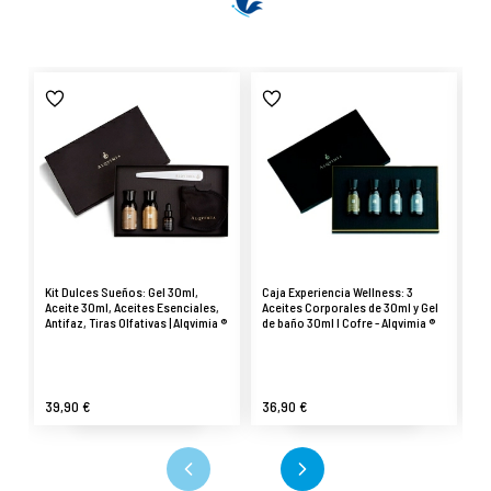
Kit Dulces Sueños: Gel 30ml,
Caja Experiencia Wellness: 3
Ca
Aceite 30ml, Aceites Esenciales,
Aceites Corporales de 30ml y Gel
30
Antifaz, Tiras Olfativas | Alqvimia ®
de baño 30ml I Cofre - Alqvimia ®
39,90 €
36,90 €
4