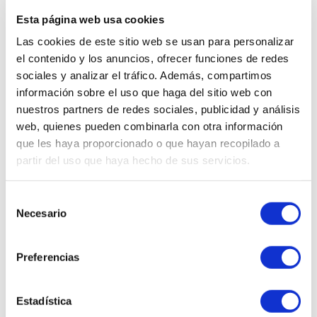
Esta página web usa cookies
Ups, este producto ha sido
Las cookies de este sitio web se usan para personalizar
descatalogado.
el contenido y los anuncios, ofrecer funciones de redes
sociales y analizar el tráfico. Además, compartimos
¿Quieres que te enseñemos
información sobre el uso que haga del sitio web con
cosméticos similares?
nuestros partners de redes sociales, publicidad y análisis
web, quienes pueden combinarla con otra información
que les haya proporcionado o que hayan recopilado a
partir del uso que haya hecho de sus servicios.
QUIERO VERLOS
Selección
Necesario
de
consentimiento
Preferencias
WhatsApp al
Envíanos tu
602 253 402
consulta
Estadística