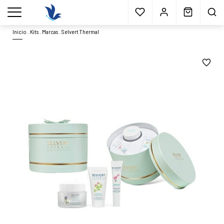
Envío gratis
a partir 40€*
Cita previa
Muestras
gratis
Blog
menu
Inicio
.
Kits
.
Marcas
.
Selvert Thermal