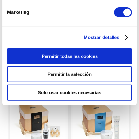
Llámanos al
Realizamos
923 211 178
envíos express
Marketing
Mostrar detalles
Productos con
Permitir todas las cookies
características similares
Permitir la selección
Solo usar cookies necesarias
-53%