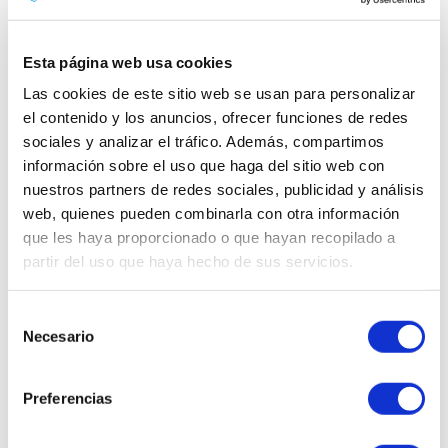
para quienes desean una piel más firme, tonificada y rejuvenecida.
Esta página web usa cookies
IR AL RECOMENDADOR
Las cookies de este sitio web se usan para personalizar
Ups, este producto ha sido
el contenido y los anuncios, ofrecer funciones de redes
sociales y analizar el tráfico. Además, compartimos
descatalogado.
información sobre el uso que haga del sitio web con
¿Quieres que te enseñemos
nuestros partners de redes sociales, publicidad y análisis
web, quienes pueden combinarla con otra información
cosméticos similares?
que les haya proporcionado o que hayan recopilado a
partir del uso que haya hecho de sus servicios.
QUIERO VERLOS
Selección
Necesario
de
consentimiento
Preferencias
WhatsApp al
Envíanos tu