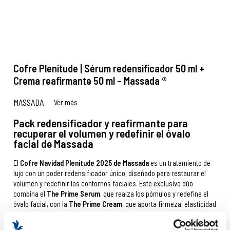
Cofre Plenitude | Sérum redensificador 50 ml +
Crema reafirmante 50 ml – Massada ®
MASSADA
Ver más
Pack redensificador y reafirmante para
recuperar el volumen y redefinir el óvalo
facial de Massada
El
Cofre Navidad Plenitude 2025 de Massada
es un tratamiento de
lujo con un poder redensificador único, diseñado para restaurar el
volumen y redefinir los contornos faciales. Este exclusivo dúo
combina el
The Prime Serum
, que realza los pómulos y redefine el
óvalo facial, con la
The Prime Cream
, que aporta firmeza, elasticidad
y densidad a las pieles finas o con pérdida de volumen. Juntos,
ofrecen un efecto remodelador visible y duradero. El regalo perfecto