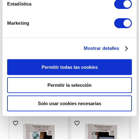
602 253 402
consulta
Estadística
Marketing
Llámanos al
Realizamos
923 211 178
envíos express
Mostrar detalles
Permitir todas las cookies
Productos con
características similares
Permitir la selección
Solo usar cookies necesarias