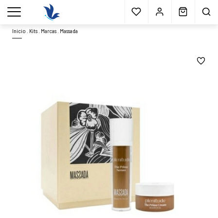
Envío gratis
a partir 40€*
Cita previa
Muestras
gratis
Blog
menu
Inicio
.
Kits
.
Marcas
.
Massada