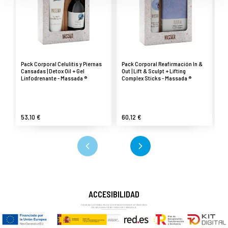
Pack Corporal Celulitis y Piernas
Pack Corporal Reafirmación In &
Pa
Cansadas | Detox Oil + Gel
Out | Lift & Sculpt + Lifting
Cr
Linfodrenante - Massada ®
Complex Sticks - Massada ®
Mi
53,10 €
60,12 €
5
ACCESIBILIDAD