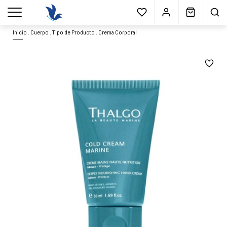
Envío gratis
a partir 40€*
Cita previa
Muestras
gratis
Blog
menu
Inicio
.
Cuerpo
.
Tipo de Producto
.
Crema Corporal