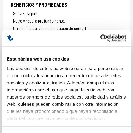
BENEFICIOS Y PROPIEDADES
Suaviza la piel.
Nutre y repara profundamente.
Ofrece una agradable sensación de confort.
Uñas más fuertes.
Formato: 50 ml
Esta página web usa cookies
Las cookies de este sitio web se usan para personalizar
COMPOSICIÓN
el contenido y los anuncios, ofrecer funciones de redes
sociales y analizar el tráfico. Además, compartimos
ACTIVOS
información sobre el uso que haga del sitio web con
nuestros partners de redes sociales, publicidad y análisis
Cold Cream Marine
web, quienes pueden combinarla con otra información
Vitamine E
que les haya proporcionado o que hayan recopilado a
Seve Bleue des Océans + Provitamine B5
partir del uso que haya hecho de sus servicios.
INGREDIENTES
Aqua (Water), Prunus Amygdalus Dulcis (Sweet Almond) Oil,