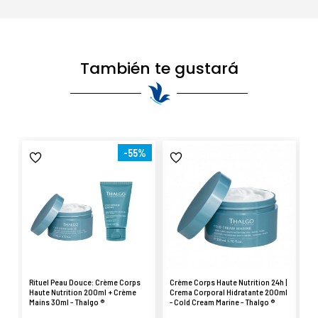
También te gustará
-55%
Rituel Peau Douce: Crème Corps
Crème Corps Haute Nutrition 24h |
Cr
Haute Nutrition 200ml + Crème
Crema Corporal Hidratante 200ml
Cr
Mains 30ml - Thalgo ®
- Cold Cream Marine - Thalgo ®
Co