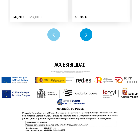
56,70 €
126,00 €
48,84 €
2
ACCESIBILIDAD