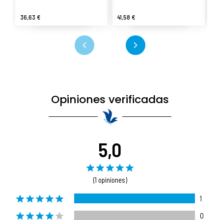
36,63 €
41,58 €
68
Opiniones verificadas
5,0
(1 opiniones)
1
0