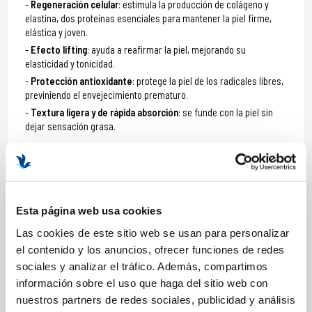
Regeneración celular
: estimula la producción de colágeno y
elastina, dos proteínas esenciales para mantener la piel firme,
elástica y joven.
Efecto lifting
: ayuda a reafirmar la piel, mejorando su
elasticidad y tonicidad.
Protección antioxidante
: protege la piel de los radicales libres,
previniendo el envejecimiento prematuro.
Textura ligera y de rápida absorción
: se funde con la piel sin
dejar sensación grasa.
Formato: 6 x 10 ml
Esta página web usa cookies
COMPOSICIÓN
Las cookies de este sitio web se usan para personalizar
el contenido y los anuncios, ofrecer funciones de redes
ACTIVOS
sociales y analizar el tráfico. Además, compartimos
Vitamina C
. Potente antioxidante que bloquea la acción de los
información sobre el uso que haga del sitio web con
radicales libres causantes del envejecimiento prematuro de la
nuestros partners de redes sociales, publicidad y análisis
piel.