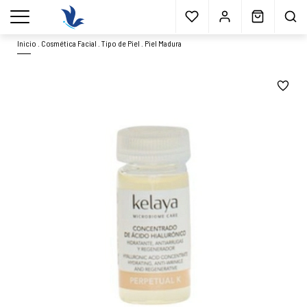
Envío gratis
a partir 40€*
Cita previa
Muestras
gratis
Blog
menu
Inicio
.
Cosmética Facial
.
Tipo de Piel
.
Piel Madura