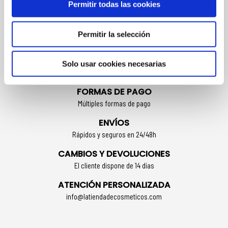
CONCENTRADO DE ÁCIDO HIALURÓNICO IDEAL PARA
Permitir todas las cookies
Todo tipo de pieles, incluso las más sensibles. Especialmente
beneficioso para pieles deshidratadas, con signos de
Permitir la selección
envejecimiento y/o que necesiten un extra de hidratación y
regeneración.
Solo usar cookies necesarias
FORMAS DE PAGO
Múltiples formas de pago
ENVÍOS
Rápidos y seguros en 24/48h
CAMBIOS Y DEVOLUCIONES
El cliente dispone de 14 días
ATENCIÓN PERSONALIZADA
info@latiendadecosmeticos.com