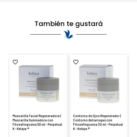
También te gustará
Mascarilla Facial Regeneradora |
Contorno de Ojos Regenerador |
Sé
Mascarilla Iluminadora con
Contorno Antiarrugas con
Re
Fitoesfingosina 50 ml - Perpetual
Fitoesfingosina 30 ml - Perpetual
Fi
K - Kelaya ®
K - Kelaya ®
K 