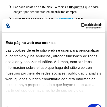
Por cada unidad de este articulo recibirá
105
puntos
que podrá
canjear por descuentos en su próxima compra.
Divide tu pago desde 55 € con
+ info
Esta página web usa cookies
DESCRIPCIÓN
Las cookies de este sitio web se usan para personalizar
BENEFICIOS Y PROPIEDADES
el contenido y los anuncios, ofrecer funciones de redes
sociales y analizar el tráfico. Además, compartimos
Reduce la apariencia de manchas oscuras
información sobre el uso que haga del sitio web con
Unifica el tono de la piel
nuestros partners de redes sociales, publicidad y análisis
Aporta luminosidad visible
web, quienes pueden combinarla con otra información
Ayuda a prevenir la hiperpigmentación
que les haya proporcionado o que hayan recopilado a
Textura ligera y de rápida absorción
partir del uso que haya hecho de sus servicios.
Apto para uso diario
Formato: 30ml
Selección