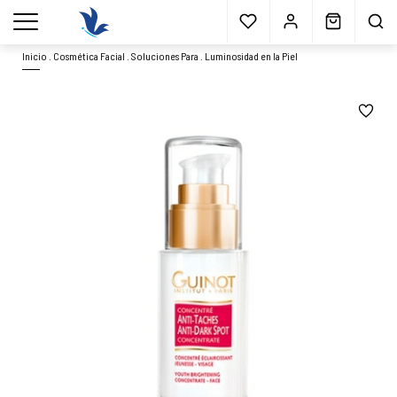
Envío gratis
a partir 40€*
Cita previa
Muestras
gratis
Blog
menu
Inicio
.
Cosmética Facial
.
Soluciones Para
.
Luminosidad en la Piel