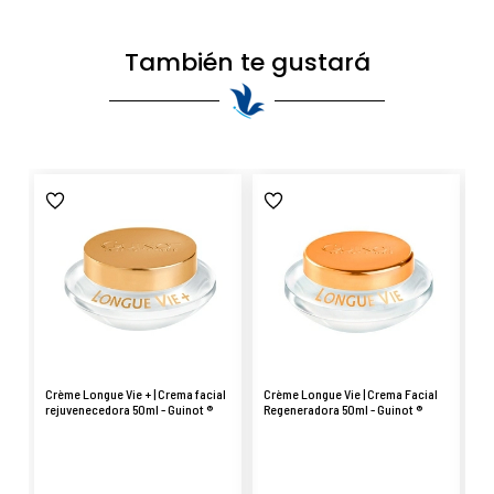
También te gustará
Crème Longue Vie + | Crema facial
Crème Longue Vie | Crema Facial
Cr
rejuvenecedora 50ml - Guinot ®
Regeneradora 50ml - Guinot ®
An