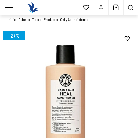
Envío gratis
a partir 40€*
Cita previa
Muestras
gratis
Blog
menu
Inicio
.
Cabello
.
Tipo de Producto
.
Gel y Acondicionador
-27%