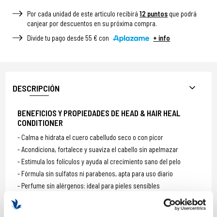
Por cada unidad de este articulo recibirá
12
puntos
que podrá
canjear por descuentos en su próxima compra.
Divide tu pago desde 55 € con
+ info
DESCRIPCIÓN
BENEFICIOS Y PROPIEDADES DE HEAD & HAIR HEAL
CONDITIONER
Calma e hidrata el cuero cabelludo seco o con picor
Acondiciona, fortalece y suaviza el cabello sin apelmazar
Estimula los folículos y ayuda al crecimiento sano del pelo
Fórmula sin sulfatos ni parabenos, apta para uso diario
Perfume sin alérgenos: ideal para pieles sensibles
Aroma floral suave a jazmín blanco, galbano y flor de tilo
Protege el color con
Colour Guard Complex