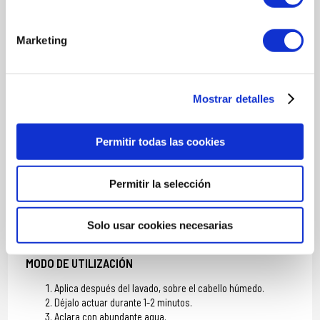
Sorbate, Citric Acid, Phenoxyethanol, Parfum/Fragrance, CI
16035/Red 40, CI 19140/Yellow 5
Marketing
PRINCIPIOS ACTIVOS DESTACADOS
Aloe Vera natural
– Calma e hidrata cuero cabelludo y cabello
Piroctona Olamina
– Activo antiséptico que reduce la irritación y
estimula el crecimiento
Mostrar detalles
Perfume sin alérgenos
– Seguro y delicado para pieles
sensibles
Permitir todas las cookies
Colour Guard Complex
– Protege el color frente a los rayos UV y
radicales libres
Permitir la selección
MÁS INFORMACIÓN
Solo usar cookies necesarias
MODO DE UTILIZACIÓN
Aplica después del lavado, sobre el cabello húmedo.
Déjalo actuar durante 1-2 minutos.
Aclara con abundante agua.