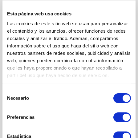
100% vegano y libre de crueldad animal
Esta página web usa cookies
Las cookies de este sitio web se usan para personalizar
el contenido y los anuncios, ofrecer funciones de redes
sociales y analizar el tráfico. Además, compartimos
COMPOSICIÓN
información sobre el uso que haga del sitio web con
nuestros partners de redes sociales, publicidad y análisis
INGREDIENTES
web, quienes pueden combinarla con otra información
Aqua/Water/Eau, Cetearyl Alcohol, PPG-3 Benzyl Ether Myristate,
que les haya proporcionado o que hayan recopilado a
Behentrimonium Chloride, Polyglyceryl-3 Polyricinoleate,
partir del uso que haya hecho de sus servicios.
Stearamidopropyl Dimethylamine, Biotinoyl Tripeptide-1, Oleanolic
Acid, Apigenin, Trifolium Pratense (Clover) Flower Extract, Acetyl
Tetrapeptide-3, Aloe Barbadensis Leaf Extract, Helianthus Annuus
Selección
(Sunflower) Seed Oil, Tocopheryl Acetate,
Necesario
de
Amodimethicone/Morpholinomethyl Silsesquioxane Copolymer,
consentimiento
Lactic Acid, Trideceth-5, Butylene Glycol, Glycerin, Dextran, PEG-40
Hydrogenated Castor Oil, Pentaerythrityl Tetra-Di-T-Butyl
Preferencias
Hydroxyhydrocinnamate, Piroctone Olamine, Dehydroacetic Acid,
Propanediol, Cetrimonium Chloride, Quaternium-95, Benzoic Acid,
PPG-26-Buteth-26, Sodium Chloride, Sodium Benzoate, Potassium
Estadística