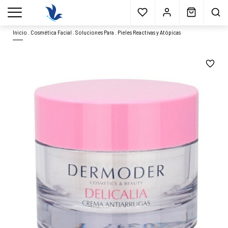
Envío gratis
a partir 40€*
Cita previa
Muestras
gratis
Blog
menu
Inicio
.
Cosmética Facial
.
Soluciones Para
.
Pieles Reactivas y Atópicas