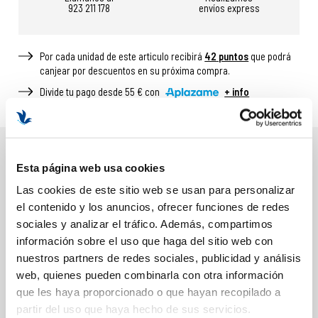
923 211 178
envíos express
Por cada unidad de este articulo recibirá
42
puntos
que podrá
canjear por descuentos en su próxima compra.
Divide tu pago desde 55 € con
+ info
DESCRIPCIÓN
Esta página web usa cookies
Las cookies de este sitio web se usan para personalizar
BENEFICIOS Y PROPIEDADES
el contenido y los anuncios, ofrecer funciones de redes
Acción antiarrugas
sociales y analizar el tráfico. Además, compartimos
Suaviza líneas de expresión
información sobre el uso que haga del sitio web con
nuestros partners de redes sociales, publicidad y análisis
Calma la piel sensible
web, quienes pueden combinarla con otra información
Mejora la elasticidad
que les haya proporcionado o que hayan recopilado a
Refuerza la barrera cutánea
partir del uso que haya hecho de sus servicios.
Aporta confort