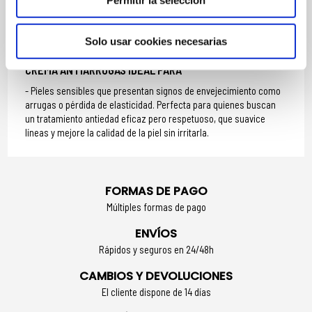
Permitir la selección
Aplicar mañana y/o noche sobre la piel limpia.
Extender sobre rostro, cuello y escote mediante un suave
Solo usar cookies necesarias
masaje hasta su completa absorción.
CREMA ANTIARRUGAS IDEAL PARA
Pieles sensibles que presentan signos de envejecimiento como
arrugas o pérdida de elasticidad. Perfecta para quienes buscan
un tratamiento antiedad eficaz pero respetuoso, que suavice
líneas y mejore la calidad de la piel sin irritarla.
FORMAS DE PAGO
Múltiples formas de pago
ENVÍOS
Rápidos y seguros en 24/48h
CAMBIOS Y DEVOLUCIONES
El cliente dispone de 14 días