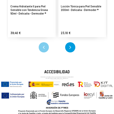
Crema Hidratante II para Piel
Loción Tónica para Piel Sensible
Cr
Sensible con Tendencia Grasa
200ml - Delicalia - Dermoder ®
Se
50ml - Delicalia - Dermoder ®
D
39,40 €
23,10 €
3
ACCESIBILIDAD