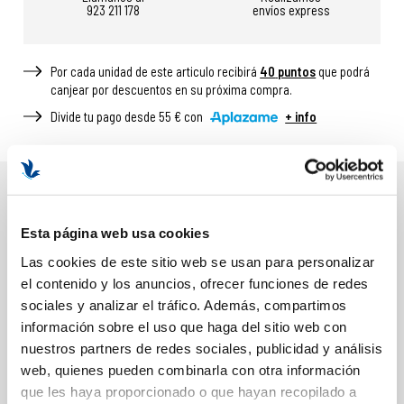
923 211 178
envíos express
Por cada unidad de este articulo recibirá
40
puntos
que podrá
canjear por descuentos en su próxima compra.
Divide tu pago desde 55 € con
+ info
DESCRIPCIÓN
Esta página web usa cookies
BENEFICIOS Y PROPIEDADES
Las cookies de este sitio web se usan para personalizar
el contenido y los anuncios, ofrecer funciones de redes
Acción despigmentante
sociales y analizar el tráfico. Además, compartimos
Previene nuevas manchas
información sobre el uso que haga del sitio web con
Protección frente al sol
nuestros partners de redes sociales, publicidad y análisis
Unifica el tono
web, quienes pueden combinarla con otra información
Ayuda a prevenir el fotoenvejecimiento
que les haya proporcionado o que hayan recopilado a
Hidratación y confort diario