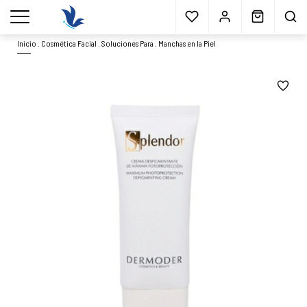
Envío gratis
a partir 40€*
Cita previa
Muestras
gratis
Blog
menu
Inicio
.
Cosmética Facial
.
Soluciones Para
.
Manchas en la Piel