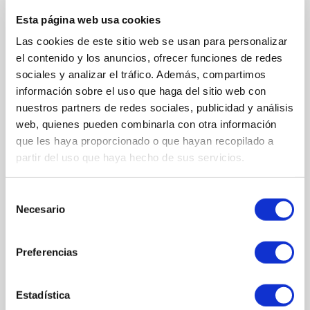
COMPOSICIÓN
Esta página web usa cookies
PRINCIPIOS ACTIVOS
Las cookies de este sitio web se usan para personalizar
7 formas de Vitamina C
: Complejo avanzado de vitamina C pura
el contenido y los anuncios, ofrecer funciones de redes
y derivados estables de liberación progresiva.
sociales y analizar el tráfico. Además, compartimos
Centella Asiática (CICA)
: que calma, regenera y fortalece la piel,
información sobre el uso que haga del sitio web con
mejorando su resistencia y confort.
nuestros partners de redes sociales, publicidad y análisis
Ácido Hialurónico
.
web, quienes pueden combinarla con otra información
Niacinamida (Vitamina B3)
.
que les haya proporcionado o que hayan recopilado a
Provitamina B5 (Pantenol)
.
partir del uso que haya hecho de sus servicios.
Vitamina E (Tocopheryl Acetate)
que potencia la eficacia de la
vitamina C.
Selección
Ácido Láctico
que mejora la textura y luminosidad de la piel.
Necesario
de
Acetyl Hexapeptide-8
que ayuda a suavizar líneas de expresión
consentimiento
y signos de fatiga.
Preferencias
INGREDIENTES
Aqua (Water), Niacinamide, C18-21 Alkane, Pentylene Glycol, PEG-
12 Dimethicone, Cetyl Alcohol, Glyceryl Stearate, Panthenol,
Estadística
Propylene Glycol, Coco-Caprylate/Caprate, PEG-75 Stearate,