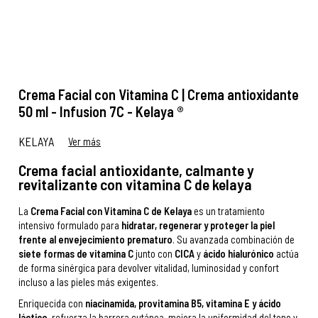
Crema Facial con Vitamina C | Crema antioxidante
50 ml - Infusion 7C - Kelaya ®
KELAYA
Ver más
Crema facial antioxidante, calmante y
revitalizante con vitamina C de kelaya
La
Crema Facial con Vitamina C de Kelaya
es un tratamiento
intensivo formulado para
hidratar, regenerar y proteger la piel
frente al envejecimiento prematuro
. Su avanzada combinación de
siete formas de vitamina C
junto con
CICA
y
ácido hialurónico
actúa
de forma sinérgica para devolver vitalidad, luminosidad y confort
incluso a las pieles más exigentes.
Enriquecida con
niacinamida, provitamina B5, vitamina E y ácido
láctico
, refuerza la barrera cutánea, mejora la uniformidad del tono y