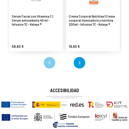
Sérum Facial con Vitamina C |
Crema Corporal Nutritiva | Crema
Co
Sérum antioxidante 40 ml -
corporal iluminadora y nutritiva
an
Infusion 7C - Kelaya ®
200ml - Infusion 7C - Kelaya ®
ml
58,60 €
19,90 €
4
ACCESIBILIDAD