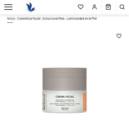
Envío gratis
a partir 40€*
Cita previa
Muestras
gratis
Blog
menu
Inicio
.
Cosmética Facial
.
Soluciones Para
.
Luminosidad en la Piel