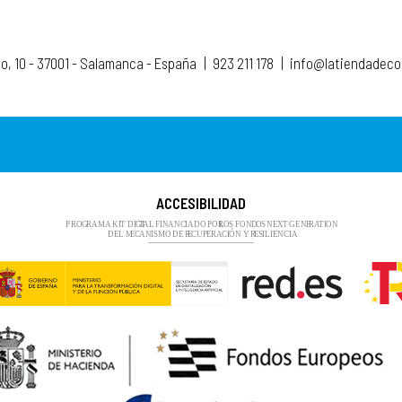
to, 10 - 37001 - Salamanca - España
|
923 211 178
|
info@latiendadec
ACCESIBILIDAD