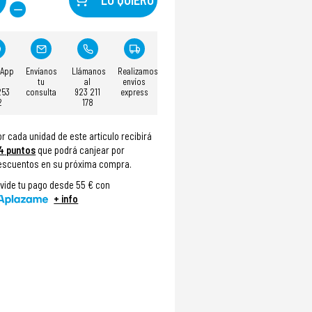
sApp
Envíanos
Llámanos
Realizamos
tu
al
envíos
253
consulta
923 211
express
2
178
or cada unidad de este articulo recibirá
4
puntos
que podrá canjear por
escuentos en su próxima compra.
ivide tu pago desde 55 € con
+ info