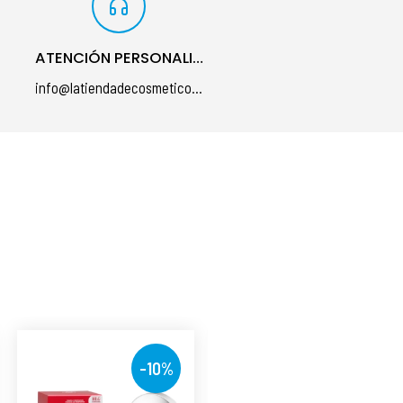
ATENCIÓN PERSONALIZADA
info@latiendadecosmeticos.com
á
-10%