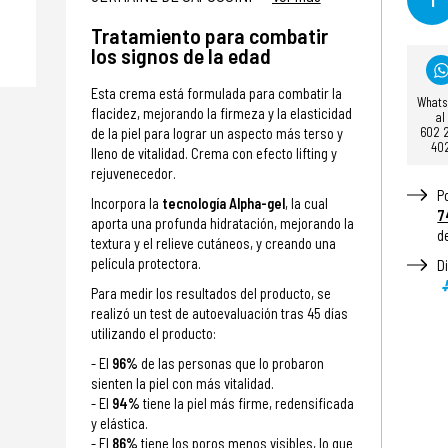
Tratamiento para combatir
los signos de la edad
Esta crema está formulada para combatir la
What
flacidez, mejorando la firmeza y la elasticidad
al
602 
de la piel para lograr un aspecto más terso y
40
lleno de vitalidad. Crema con efecto lifting y
rejuvenecedor.
P
Incorpora la
tecnología Alpha-gel
, la cual
7
aporta una profunda hidratación, mejorando la
d
textura y el relieve cutáneos, y creando una
película protectora.
D
Para medir los resultados del producto, se
realizó un test de autoevaluación tras 45 días
utilizando el producto:
- El
96%
de las personas que lo probaron
sienten la piel con más vitalidad.
- El
94%
tiene la piel más firme, redensificada
y elástica​.
- El
86%
tiene los poros menos visibles, lo que