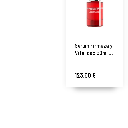
Serum Firmeza y
Vitalidad 50ml -
Timexpert
Lift(IN) -
Germaine de
123,60 €
Capuccini ®