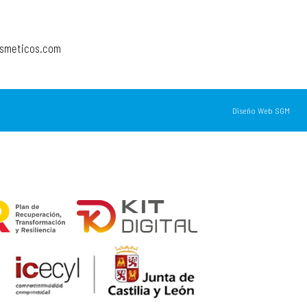
osmeticos.com
Diseño Web SGM