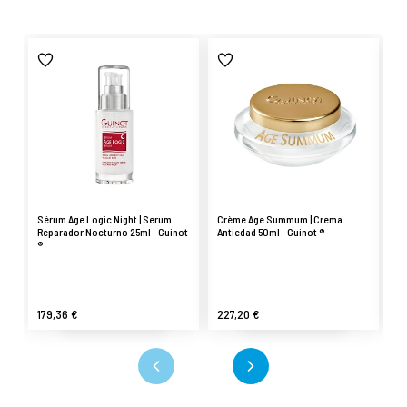
Sérum Age Logic Night | Serum
Crème Age Summum | Crema
Sé
Reparador Nocturno 25ml - Guinot
Antiedad 50ml - Guinot ®
An
®
179,36 €
227,20 €
1