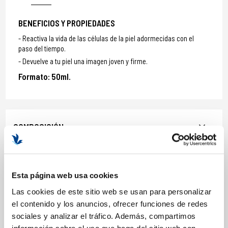
BENEFICIOS Y PROPIEDADES
Reactiva la vida de las células de la piel adormecidas con el
paso del tiempo.
Devuelve a tu piel una imagen joven y firme.
Formato: 50ml.
COMPOSICIÓN
ACTIVOS
Asocia en una fórmula única ATP, molécula biológica natural que
Esta página web usa cookies
suministra la energía celular necesaria para las funciones vitales
de las células, y Actinergie, que aumenta la oxigenación celular.
Las cookies de este sitio web se usan para personalizar
INGREDIENTES
el contenido y los anuncios, ofrecer funciones de redes
sociales y analizar el tráfico. Además, compartimos
Water/Eau (Aqua), Dimethicone, Propylene Glycol,
información sobre el uso que haga del sitio web con