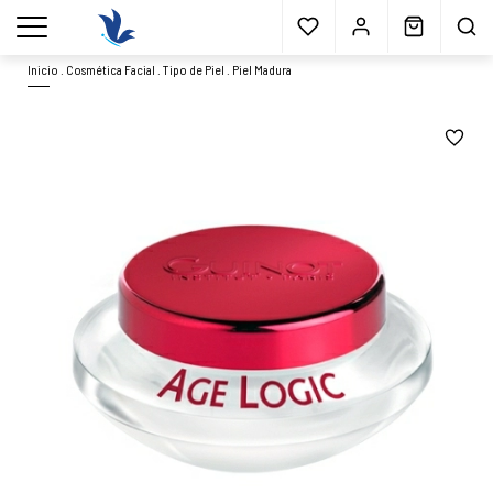
Envío gratis
a partir 40€*
Cita previa
Muestras
gratis
Blog
menu
Inicio
.
Cosmética Facial
.
Tipo de Piel
.
Piel Madura