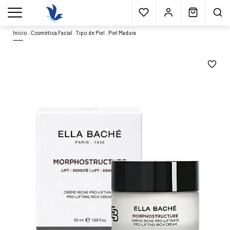
Envío gratis
a partir 40€*
Cita previa
Muestras
gratis
Blog
menu
Inicio
.
Cosmética Facial
.
Tipo de Piel
.
Piel Madura