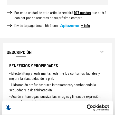
Por cada unidad de este articulo recibirá
107
puntos
que podrá
canjear por descuentos en su próxima compra.
Divide tu pago desde 55 € con
+ info
DESCRIPCIÓN
BENEFICIOS Y PROPIEDADES
Efecto lifting y reafirmante: redefine los contornos faciales y
mejora la elasticidad de la piel.
Hidratación profunda: nutre intensamente, combatiendo la
sequedad y la deshidratación.
Acción antiarrugas: suaviza las arrugas y líneas de expresión,
revelando una piel más lisa y joven.
Redensificación: restaura la densidad de la piel, proporcionando
un aspecto más relleno y firme.