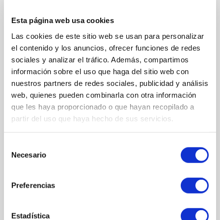
Luminosidad: aporta un brillo saludable y natural al rostro.
Cosmética profesional: resultados visibles y duraderos.
Esta página web usa cookies
Formato: 50ml
Las cookies de este sitio web se usan para personalizar
el contenido y los anuncios, ofrecer funciones de redes
sociales y analizar el tráfico. Además, compartimos
información sobre el uso que haga del sitio web con
COMPOSICIÓN
nuestros partners de redes sociales, publicidad y análisis
web, quienes pueden combinarla con otra información
que les haya proporcionado o que hayan recopilado a
ACTIVOS
partir del uso que haya hecho de sus servicios.
Biopéptidos de Arándano
Hidroxprolina / Silanol
Selección
Complejo meno-compensador
Necesario
de
INGREDIENTES
consentimiento
Aqua (Agua), Escualano, Glicerina, Propanodiol, Palmitato de
Preferencias
Glicol, Manteca de Butyrospermum Parkii (Karité), Triglicéridos
C10-18, Diisopropil Dimero Dilinoleato, Laurato de Isoamilo,
Estearato de Glicerilo, Poliglicéridos Oleico/Linoleico/Linolénico,
Estadística
Cera de Salvado de Oryza Sativa (Cera de Salvado de Oryza Sativa