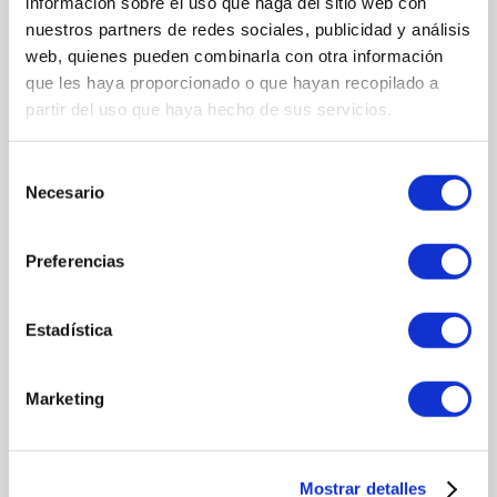
Moisturizing Concentrate 2x2ml
información sobre el uso que haga del sitio web con
Day & Night DNA Repairer Concentrate 2x2ml
nuestros partners de redes sociales, publicidad y análisis
web, quienes pueden combinarla con otra información
+Pure Vitamin C Mask 40ml
que les haya proporcionado o que hayan recopilado a
partir del uso que haya hecho de sus servicios.
MÁS INFORMACIÓN
Selección
Necesario
de
MODO DE UTILIZACIÓN
consentimiento
DÍA
Preferencias
Renewal Scrub (5 ml):
aplicar 2-3 veces por semana con
movimientos circulares sobre el rostro limpio. Retirar con
agua.
Estadística
Firming Flash Concentrate (2x2 ml):
aplicar una ampolla
por la mañana en rostro, cuello y escote, masajeando
hasta su completa absorción.
Marketing
Vitalizing Cream (5 ml):
aplicar después del concentrado,
aportando hidratación y luminosidad.
+Pure Vitamin C Mask (40 ml):
utilizar 2 veces por
semana tras el exfoliante. Dejar actuar 10-15 minutos y
Mostrar detalles