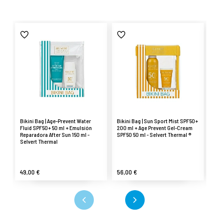
Bikini Bag | Age-Prevent Water
Bikini Bag | Sun Sport Mist SPF50+
Ul
Fluid SPF50+ 50 ml + Emulsión
200 ml + Age Prevent Gel-Cream
cr
Reparadora After Sun 150 ml -
SPF50 50 ml - Selvert Thermal ®
co
Selvert Thermal
Fa
49,00 €
56,00 €
4