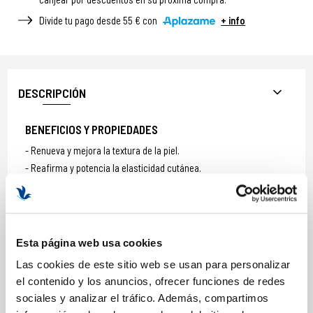
Divide tu pago desde 55 € con
+ info
DESCRIPCIÓN
BENEFICIOS Y PROPIEDADES
Renueva y mejora la textura de la piel.
Reafirma y potencia la elasticidad cutánea.
Hidrata intensamente y aporta luminosidad.
Combate arrugas, manchas y envejecimiento prematuro.
EL PACK INCLUYE
Esta página web usa cookies
Renewal Scrub 5ml
Firming Flash Concentrate 2x2ml
Las cookies de este sitio web se usan para personalizar
Vitalizing Cream 5ml
el contenido y los anuncios, ofrecer funciones de redes
Global Anti-Ageing Retinol Emulsion 50ml
sociales y analizar el tráfico. Además, compartimos