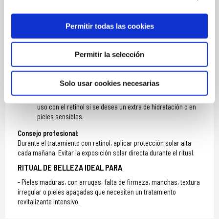
retirar con agua tibia.
NOCHE
Permitir todas las cookies
Day & Night DNA Repairer Concentrate (2x2 ml):
aplicar
una ampolla por la noche en rostro, cuello y escote para
Permitir la selección
estimular la reparación celular.
Global Anti-Ageing Retinol Emulsion (50 ml):
aplicar tras
el concentrado con suaves movimientos ascendentes
Solo usar cookies necesarias
hasta su completa absorción.
Moisturizing Concentrate (2x2 ml):
alternar noches de
uso con el retinol si se desea un extra de hidratación o en
pieles sensibles.
Consejo profesional:
Durante el tratamiento con retinol, aplicar protección solar alta
cada mañana. Evitar la exposición solar directa durante el ritual.
RITUAL DE BELLEZA IDEAL PARA
Pieles maduras, con arrugas, falta de firmeza, manchas, textura
irregular o pieles apagadas que necesiten un tratamiento
revitalizante intensivo.