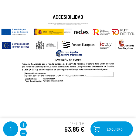
ACCESIBILIDAD
133,00 €
53,85 €
1
LO QUIERO