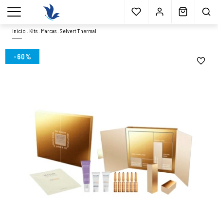
Envío gratis
a partir 40€*
Cita previa
Muestras
gratis
Blog
menu
Inicio
.
Kits
.
Marcas
.
Selvert Thermal
-60%