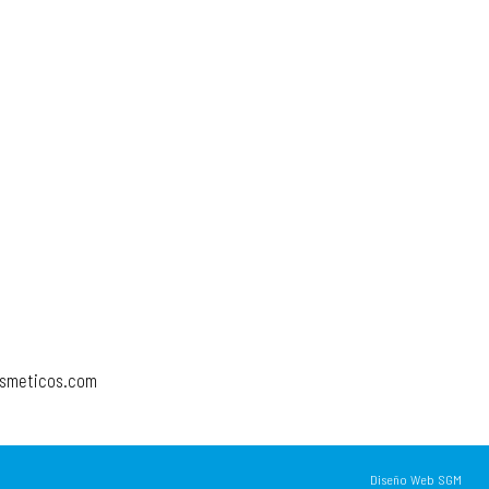
osmeticos.com
Diseño Web SGM