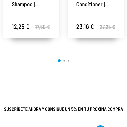
Shampoo |
Conditioner |
Champú para
Acondicionador
pelo maltratado
voluminizador -
- Essential
Essential
12,25 €
23,16 €
17,50 €
27,25 €
Haircare -
Haircare -
Davines ®
Davines ®
SUSCRÍBETE AHORA Y CONSIGUE UN 5% EN TU PRÓXIMA COMPRA