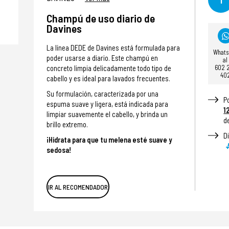
Champú de uso diario de
Davines
La línea DEDE de Davines está formulada para
What
poder usarse a diario. Este champú en
al
602 
concreto limpia delicadamente todo tipo de
40
cabello y es ideal para lavados frecuentes.
Su formulación, caracterizada por una
P
espuma suave y ligera, está indicada para
1
limpiar suavemente el cabello, y brinda un
d
brillo extremo.
D
¡Hidrata para que tu melena esté suave y
sedosa!
IR AL RECOMENDADOR