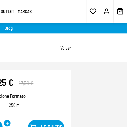
OUTLET
MARCAS
Blog
Volver
25 €
17,50 €
cione Formato
250 ml
LO QUIERO