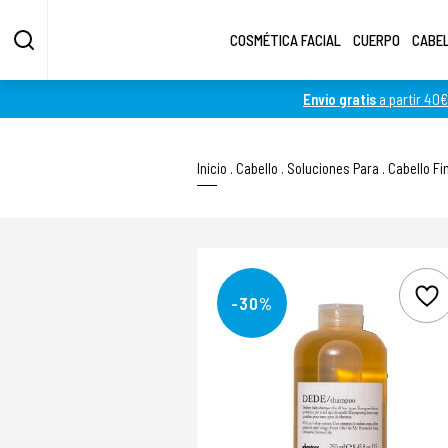
COSMÉTICA FACIAL
CUERPO
CABE
Envío gratis
a partir 40€
Inicio
.
Cabello
.
Soluciones Para
.
Cabello Fi
-30%