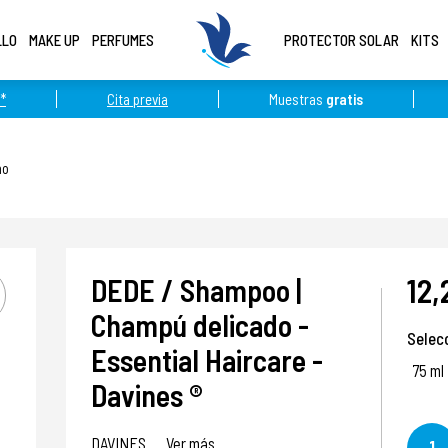
LLO
MAKE UP
PERFUMES
PROTECTOR SOLAR
KITS
*
Cita previa
Muestras
gratis
no
12,
DEDE / Shampoo |
Champú delicado -
Selec
Essential Haircare -
75 ml
Davines ®
DAVINES
Ver más
1