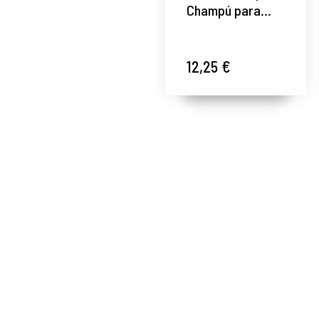
Champú para
pelo teñido -
Essential
Haircare -
12,25 €
Davines ®