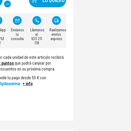
sApp
Envíanos
Llámanos
Realizamos
tu
al
envíos
253
consulta
923 211
express
2
178
or cada unidad de este articulo recibirá
2
puntos
que podrá canjear por
escuentos en su próxima compra.
ivide tu pago desde 55 € con
+ info