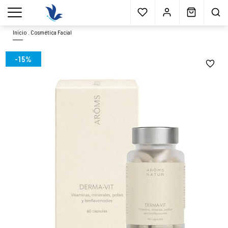
Envío gratis
a partir 40€*
Cita previa
Muestras
gratis
Blog
menu
Inicio
.
Cosmética Facial
-15%