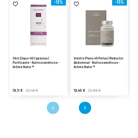
-15%
-15%
Skin Depur 45 Cápsulas |
Vientre Plano 45 Perlas | Reductor
Ey
Purificante - Nutricosméticos -
Abdominal - Nutricosméticos -
oj
Arôms Natur ®
Arôms Natur ®
Ar
19,11 €
22,49 €
19,45 €
22,89 €
2