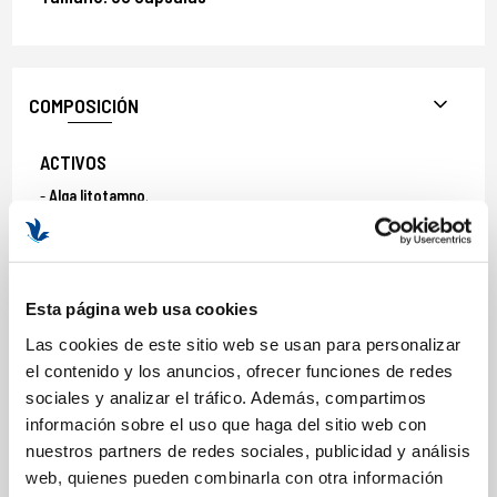
COMPOSICIÓN
ACTIVOS
Alga litotamno
.
Betacaroteno
.
Bioflavonoides
.
Citrato de zinc
.
Gluconato de cobre
.
Esta página web usa cookies
Gluconato de manganeso
.
Las cookies de este sitio web se usan para personalizar
Inositol
.
el contenido y los anuncios, ofrecer funciones de redes
Lactato ferroso
.
sociales y analizar el tráfico. Además, compartimos
Levadura de cromo y selenio
.
información sobre el uso que haga del sitio web con
Óxido de magnesio
.
nuestros partners de redes sociales, publicidad y análisis
Papaya
.
web, quienes pueden combinarla con otra información