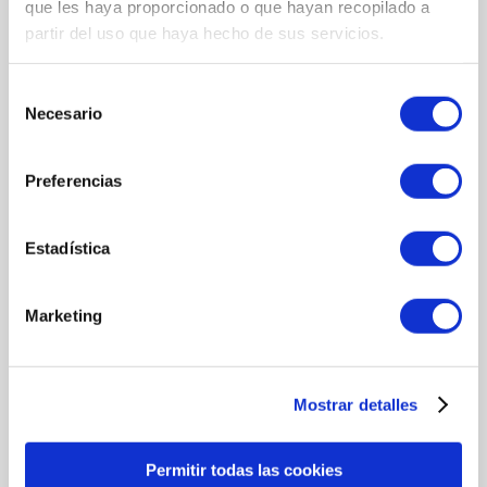
Pectina
.
que les haya proporcionado o que hayan recopilado a
Piña
.
partir del uso que haya hecho de sus servicios.
Polen
.
Vitamina B12, B1, B2, B5, B6, B8, B9, C, D3, E, PP
.
Selección
Necesario
de
consentimiento
MÁS INFORMACIÓN
Preferencias
MODO DE UTILIZACIÓN
Estadística
Toma hasta finalizar el frasco 2 cápsulas al día, una antes del
desayuno y la otra en la comida.
Marketing
Después toma 1 cápsula al día como mantenimiento.
COMPLEMENTO IDEAL PARA
Pieles desvitalizadas, con manchas y apagadas.
Mostrar detalles
Permitir todas las cookies
FORMAS DE PAGO