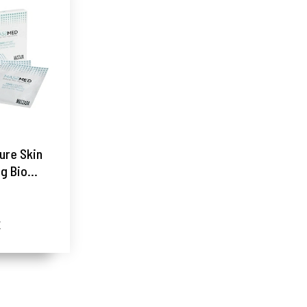
ure Skin
g Bio
ask |
la
adora 6
€
NA Nature
da ®