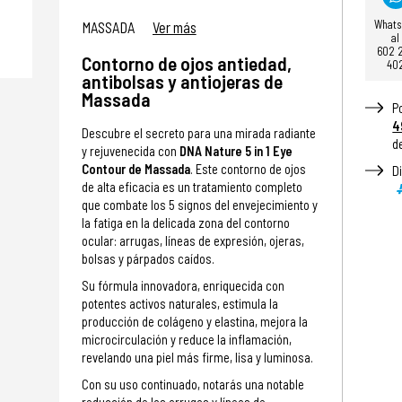
What
MASSADA
Ver más
al
602 
Contorno de ojos antiedad,
40
antibolsas y antiojeras de
Massada
P
4
Descubre el secreto para una mirada radiante
d
y rejuvenecida con
DNA Nature 5 in 1 Eye
Contour de Massada
. Este contorno de ojos
D
de alta eficacia es un tratamiento completo
que combate los 5 signos del envejecimiento y
la fatiga en la delicada zona del contorno
ocular: arrugas, líneas de expresión, ojeras,
bolsas y párpados caídos.
Su fórmula innovadora, enriquecida con
potentes activos naturales, estimula la
producción de colágeno y elastina, mejora la
microcirculación y reduce la inflamación,
revelando una piel más firme, lisa y luminosa.
Con su uso continuado, notarás una notable