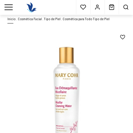
Envío gratis
a partir 40€*
Cita previa
Muestras
gratis
Blog
menu
Inicio
.
Cosmética Facial
.
Tipo de Piel
.
Cosmética para Todo Tipo de Piel