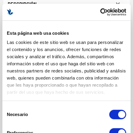
DESCRIPCIÓN
BENEFICIOS Y PROPIEDADES
Limpieza completa
Esta página web usa cookies
Suavizante
Las cookies de este sitio web se usan para personalizar
Pleno confort
el contenido y los anuncios, ofrecer funciones de redes
Con aroma floral
sociales y analizar el tráfico. Además, compartimos
Posible uso en contorno de ojos
información sobre el uso que haga del sitio web con
Formato 200ml
nuestros partners de redes sociales, publicidad y análisis
web, quienes pueden combinarla con otra información
que les haya proporcionado o que hayan recopilado a
partir del uso que haya hecho de sus servicios.
COMPOSICIÓN
Selección
ACTIVOS
Necesario
de
Extracto de Flores de Cerezo
consentimiento
INGREDIENTES
Preferencias