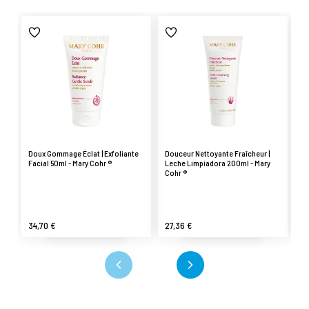
Doux Gommage Éclat | Exfoliante
Douceur Nettoyante Fraîcheur |
Do
Facial 50ml - Mary Cohr ®
Leche Limpiadora 200ml - Mary
| 
Cohr ®
Co
34,70 €
27,36 €
37