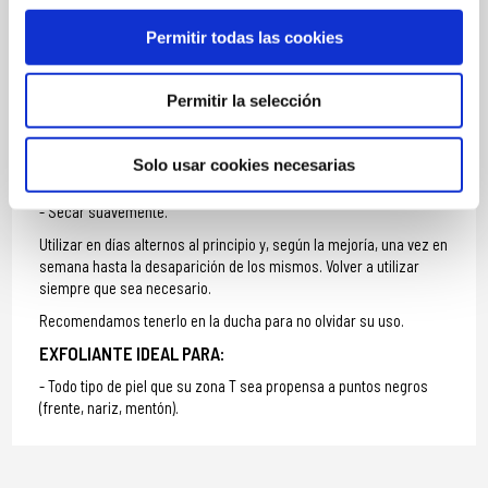
Con la piel limpia y seca.
Permitir todas las cookies
Tomar una cantidad de crema del tamaño de una nuez en la
punta de los dedos.
Aplicar en la zona donde haya puntos negros (en la zona T),
Permitir la selección
humedecerse las yemas de los dedos y trabajar durante unos dos
minutos con movimientos circulares. No es necesario ejercer
presión alguna.
Solo usar cookies necesarias
Aclarar con abundante agua.
Secar suavemente.
Utilizar en días alternos al principio y, según la mejoría, una vez en
semana hasta la desaparición de los mismos. Volver a utilizar
siempre que sea necesario.
Recomendamos tenerlo en la ducha para no olvidar su uso.
EXFOLIANTE IDEAL PARA:
Todo tipo de piel que su zona T sea propensa a puntos negros
(frente, nariz, mentón).