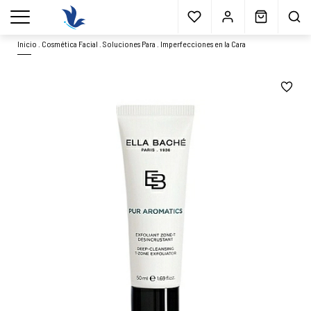
Envío gratis
a partir 40€*
Cita previa
Muestras
gratis
Blog
menu
Inicio
.
Cosmética Facial
.
Soluciones Para
.
Imperfecciones en la Cara