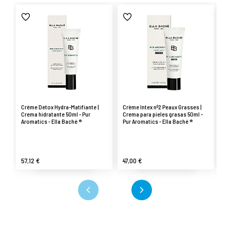
Crème Detox Hydra-Matifiante |
Crème Intex nº2 Peaux Grasses |
Se
Crema hidratante 50ml - Pur
Crema para pieles grasas 50ml -
Pu
Aromatics - Ella Baché ®
Pur Aromatics - Ella Baché ®
57,12 €
47,00 €
7