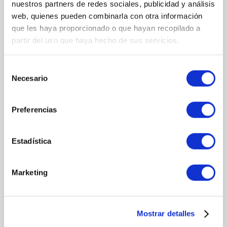
nuestros partners de redes sociales, publicidad y análisis
INGREDIENTES
web, quienes pueden combinarla con otra información
AQUA (AGUA)
que les haya proporcionado o que hayan recopilado a
GLICERINA
partir del uso que haya hecho de sus servicios.
SÍLICE
ÁCIDO PALMÍTICO ÁCIDO
ESTERÁRICO
Selección
ALMIDÓN
Necesario
de
HIDROGENADO HIDROLIZADO ESTEARATO DE GLICERILO SE
consentimiento
TRIETANOLAMINA
ESTEARATO
Preferencias
DE POTASIO METILPARABENO
LINALOOL
LIMONENO
Estadística
PARFUM (FRAGANCIA)
Marketing
MÁS INFORMACIÓN
Mostrar detalles
MODO DE UTILIZACIÓN