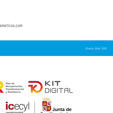
osmeticos.com
Diseño Web SGM