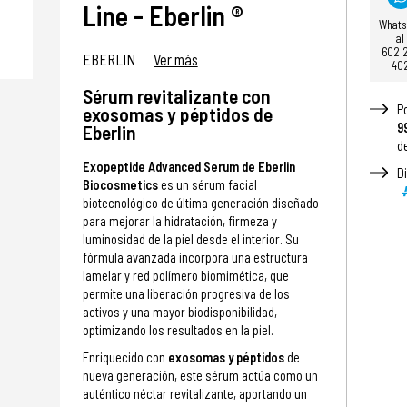
Line - Eberlin ®
What
al
602 
EBERLIN
Ver más
40
Sérum revitalizante con
P
exosomas y péptidos de
9
Eberlin
d
Exopeptide Advanced Serum de Eberlin
D
Biocosmetics
es un sérum facial
biotecnológico de última generación diseñado
para mejorar la hidratación, firmeza y
luminosidad de la piel desde el interior. Su
fórmula avanzada incorpora una estructura
lamelar y red polímero biomimética, que
permite una liberación progresiva de los
activos y una mayor biodisponibilidad,
optimizando los resultados en la piel.
Enriquecido con
exosomas y péptidos
de
nueva generación, este sérum actúa como un
auténtico néctar revitalizante, aportando un