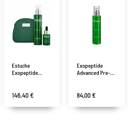
Estuche
Exopeptide
Exopeptide
Advanced Pre-
Advanced |
Treatment Toner
Loción 200 ml +
| Tónico
Sérum 30 ml +
preparador
146,40 €
84,00 €
Neceser –
biotecnológico
Eberlin ®
200 ml -
Exopeptide Line
- Eberlin ®