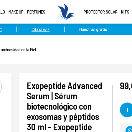
LLO
MAKE UP
PERFUMES
PROTECTOR SOLAR
KITS
*
Cita previa
Muestras
gratis
Luminosidad en la Piel
99
Exopeptide Advanced
Serum | Sérum
biotecnológico con
1
exosomas y péptidos
30 ml - Exopeptide