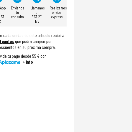
sApp
Envíanos
Llámanos
Realizamos
tu
al
envíos
253
consulta
923 211
express
2
178
or cada unidad de este articulo recibirá
9
puntos
que podrá canjear por
escuentos en su próxima compra.
ivide tu pago desde 55 € con
+ info