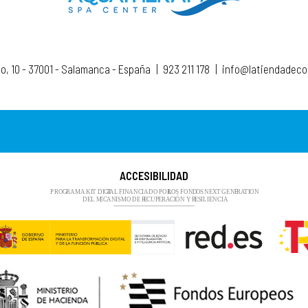
to, 10 - 37001 - Salamanca - España
|
923 211 178
|
info@latiendadec
ACCESIBILIDAD