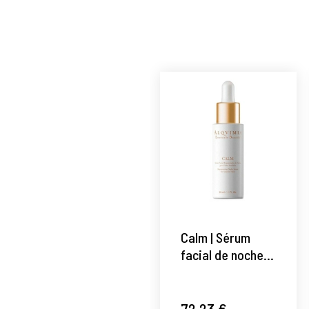
Calm | Sérum
facial de noche
regenerador
30ml -
Essentially
72,23 €