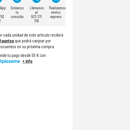
sApp
Envíanos
Llámanos
Realizamos
tu
al
envíos
253
consulta
923 211
express
2
178
or cada unidad de este articulo recibirá
8
puntos
que podrá canjear por
escuentos en su próxima compra.
ivide tu pago desde 55 € con
+ info