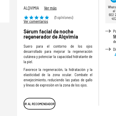
What
ALQVIMIA
Ver más
al
602 
(1
opiniones
)
40
Ver comentarios
Sérum facial de noche
P
regenerador de Alqvimia
5
d
Suero para el contorno de los ojos
D
desarrollado para mejorar la regeneración
cutánea y potenciar la capacidad hidratante de
la piel.
Favorece la regeneración, la hidratación y la
elasticidad de la zona ocular. Combate el
envejecimiento, reduciendo las patas de gallo
y líneas de expresión en la zona de los ojos.
IR AL RECOMENDADOR