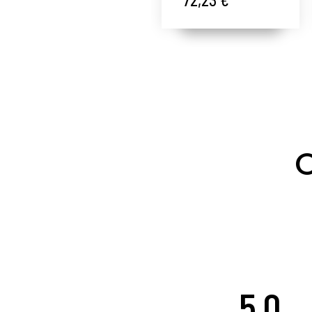
Beautiful -
Alqvimia ®
O
5,0