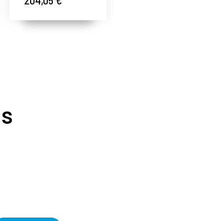
30ml - Eternal
Beautiful -
Youth - Alqvimia
Alqvimia ®
®
as