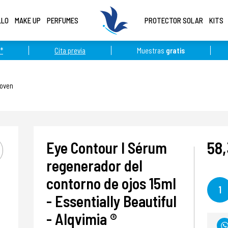
LLO
MAKE UP
PERFUMES
PROTECTOR SOLAR
KITS
*
Cita previa
Muestras
gratis
Joven
58
Eye Contour I Sérum
regenerador del
contorno de ojos 15ml
1
- Essentially Beautiful
- Alqvimia ®