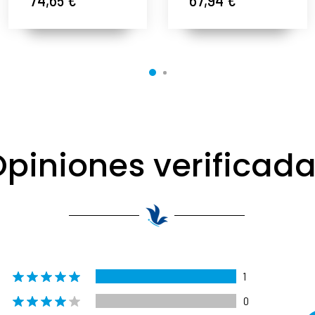
Beautiful -
Beautiful -
Alqvimia ®
Alqvimia ®
piniones verificad
1
0